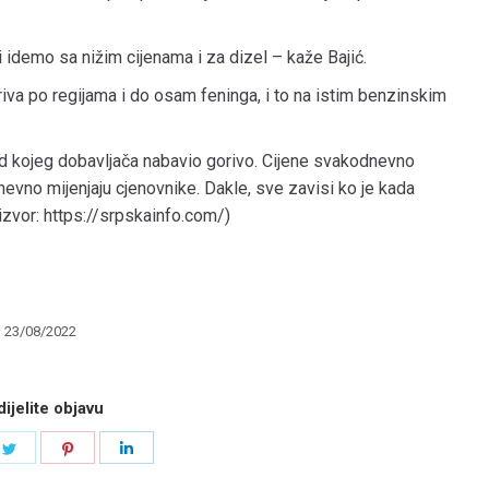
li idemo sa nižim cijenama i za dizel – kaže Bajić.
riva po regijama i do osam feninga, i to na istim benzinskim
a od kojeg dobavljača nabavio gorivo. Cijene svakodnevno
odnevno mijenjaju cjenovnike. Dakle, sve zavisi ko je kada
 izvor: https://srpskainfo.com/)
23/08/2022
ijelite objavu
e
Share
Share
Share
on
on
on