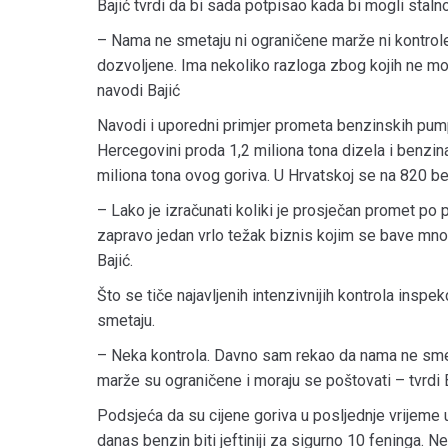
Bajić tvrdi da bi sada potpisao kada bi mogli staln
– Nama ne smetaju ni ograničene marže ni kontrol
dozvoljene. Ima nekoliko razloga zbog kojih ne m
navodi Bajić
Navodi i uporedni primjer prometa benzinskih pump
Hercegovini proda 1,2 miliona tona dizela i benzina.
miliona tona ovog goriva. U Hrvatskoj se na 820 be
– Lako je izračunati koliki je prosječan promet po p
zapravo jedan vrlo težak biznis kojim se bave mn
Bajić.
Što se tiče najavljenih intenzivnijih kontrola inspek
smetaju.
– Neka kontrola. Davno sam rekao da nama ne smeta
marže su ograničene i moraju se poštovati – tvrdi B
Podsjeća da su cijene goriva u posljednje vrijeme 
danas benzin biti jeftiniji za sigurno 10 feninga.