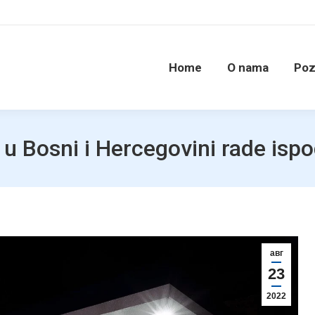
Home
O nama
Poz
a u Bosni i Hercegovini rade isp
авг
23
2022