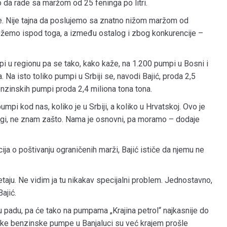
o da rade sa maržom od 25 feninga po litri.
e. Nije tajna da poslujemo sa znatno nižom maržom od
ožemo ispod toga, a između ostalog i zbog konkurencije –
i u regionu pa se tako, kako kaže, na 1.200 pumpi u Bosni i
 Na isto toliko pumpi u Srbiji se, navodi Bajić, proda 2,5
nzinskih pumpi proda 2,4 miliona tona tona.
umpi kod nas, koliko je u Srbiji, a koliko u Hrvatskoj. Ovo je
ogi, ne znam zašto. Nama je osnovni, pa moramo – dodaje
cija o poštivanju ograničenih marži, Bajić ističe da njemu ne
ju. Ne vidim ja tu nikakav specijalni problem. Jednostavno,
ajić.
u padu, pa će tako na pumpama „Krajina petrol“ najkasnije do
 Neke benzinske pumpe u Banjaluci su već krajem prošle