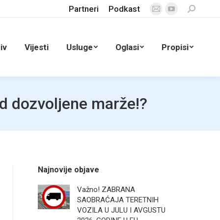
Partneri
Podkast
Search:
Mail
YouTube
page
page
opens
opens
iv
Vijesti
Usluge
Oglasi
Propisi
in
in
new
new
window
window
od dozvoljene marže!?
Najnovije objave
Važno! ZABRANA
SAOBRAĆAJA TERETNIH
VOZILA U JULU I AVGUSTU