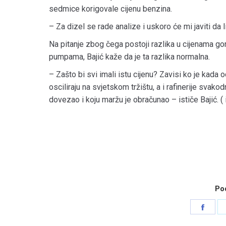
sedmice korigovale cijenu benzina.
– Za dizel se rade analize i uskoro će mi javiti da 
Na pitanje zbog čega postoji razlika u cijenama go
pumpama, Bajić kaže da je ta razlika normalna.
– Zašto bi svi imali istu cijenu? Zavisi ko je kad
osciliraju na svjetskom tržištu, a i rafinerije svak
dovezao i koju maržu je obračunao – ističe Bajić. (
Pod
Shar
on