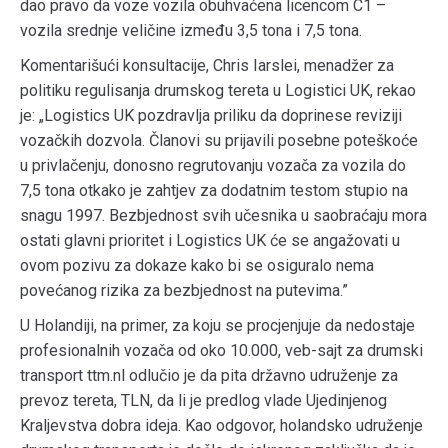
dao pravo da voze vozila obuhvaćena licencom C1 –
vozila srednje veličine između 3,5 tona i 7,5 tona.
Komentarišući konsultacije, Chris Iarslei, menadžer za
politiku regulisanja drumskog tereta u Logistici UK, rekao
je: „Logistics UK pozdravlja priliku da doprinese reviziji
vozačkih dozvola. Članovi su prijavili posebne poteškoće
u privlačenju, donosno regrutovanju vozača za vozila do
7,5 tona otkako je zahtjev za dodatnim testom stupio na
snagu 1997. Bezbjednost svih učesnika u saobraćaju mora
ostati glavni prioritet i Logistics UK će se angažovati u
ovom pozivu za dokaze kako bi se osiguralo nema
povećanog rizika za bezbjednost na putevima.”
U Holandiji, na primer, za koju se procjenjuje da nedostaje
profesionalnih vozača od oko 10.000, veb-sajt za drumski
transport ttm.nl odlučio je da pita državno udruženje za
prevoz tereta, TLN, da li je predlog vlade Ujedinjenog
Kraljevstva dobra ideja. Kao odgovor, holandsko udruženje