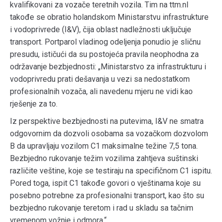
kvalifikovani za vozače teretnih vozila. Tim na ttm.nl
takođe se obratio holandskom Ministarstvu infrastrukture
i vodoprivrede (I&V), čija oblast nadležnosti uključuje
transport. Portparol vladinog odeljenja ponudio je sličnu
presudu, ističući da su postojeća pravila neophodna za
održavanje bezbjednosti: „Ministarstvo za infrastrukturu i
vodoprivredu prati dešavanja u vezi sa nedostatkom
profesionalnih vozača, ali navedenu mjeru ne vidi kao
rješenje za to.
Iz perspektive bezbjednosti na putevima, I&V ne smatra
odgovornim da dozvoli osobama sa vozačkom dozvolom
B da upravljaju vozilom C1 maksimalne težine 7,5 tona.
Bezbjedno rukovanje težim vozilima zahtjeva suštinski
različite veštine, koje se testiraju na specifičnom C1 ispitu.
Pored toga, ispit C1 takođe govori o vještinama koje su
posebno potrebne za profesionalni transport, kao što su
bezbjedno rukovanje teretom i rad u skladu sa tačnim
vremenom vožnje i odmora.“