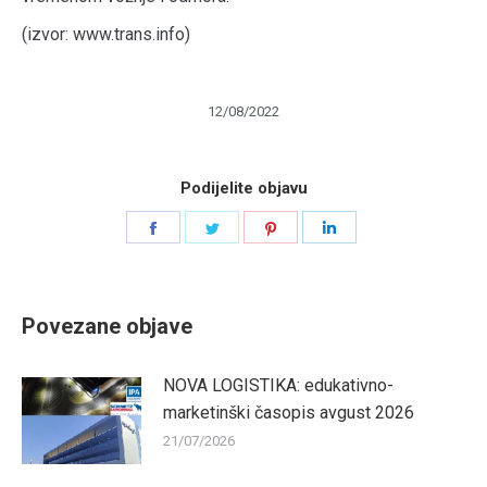
(izvor: www.trans.info)
12/08/2022
Podijelite objavu
Share
Share
Share
Share
on
on
on
on
Facebook
Twitter
Pinterest
LinkedIn
Povezane objave
NOVA LOGISTIKA: edukativno-
marketinški časopis avgust 2026
21/07/2026