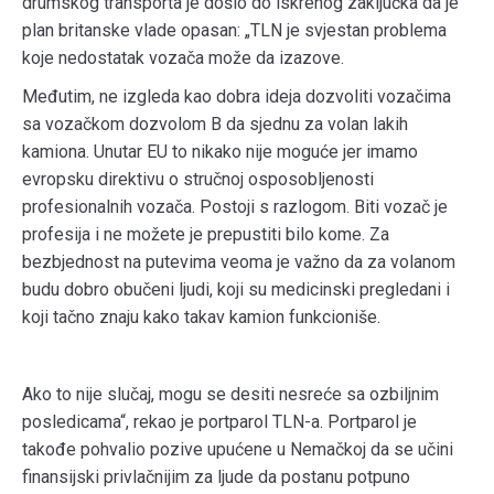
drumskog transporta je došlo do iskrenog zaključka da je
plan britanske vlade opasan: „TLN je svjestan problema
koje nedostatak vozača može da izazove.
Međutim, ne izgleda kao dobra ideja dozvoliti vozačima
sa vozačkom dozvolom B da sjednu za volan lakih
kamiona. Unutar EU to nikako nije moguće jer imamo
evropsku direktivu o stručnoj osposobljenosti
profesionalnih vozača. Postoji s razlogom. Biti vozač je
profesija i ne možete je prepustiti bilo kome. Za
bezbjednost na putevima veoma je važno da za volanom
budu dobro obučeni ljudi, koji su medicinski pregledani i
koji tačno znaju kako takav kamion funkcioniše.
Ako to nije slučaj, mogu se desiti nesreće sa ozbiljnim
posledicama“, rekao je portparol TLN-a. Portparol je
takođe pohvalio pozive upućene u Nemačkoj da se učini
finansijski privlačnijim za ljude da postanu potpuno