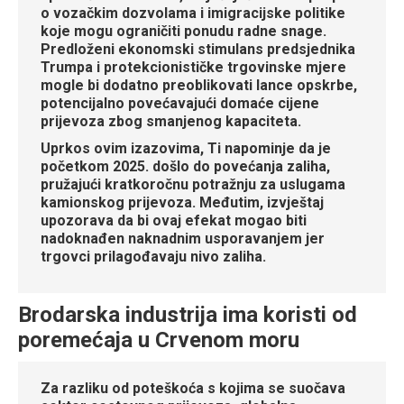
o vozačkim dozvolama i imigracijske politike
koje mogu ograničiti ponudu radne snage.
Predloženi ekonomski stimulans predsjednika
Trumpa i protekcionističke trgovinske mjere
mogle bi dodatno preoblikovati lance opskrbe,
potencijalno povećavajući domaće cijene
prijevoza zbog smanjenog kapaciteta.
Uprkos ovim izazovima, Ti napominje da je
početkom 2025. došlo do povećanja zaliha,
pružajući kratkoročnu potražnju za uslugama
kamionskog prijevoza. Međutim, izvještaj
upozorava da bi ovaj efekat mogao biti
nadoknađen naknadnim usporavanjem jer
trgovci prilagođavaju nivo zaliha.
Brodarska industrija ima koristi od
poremećaja u Crvenom moru
Za razliku od poteškoća s kojima se suočava