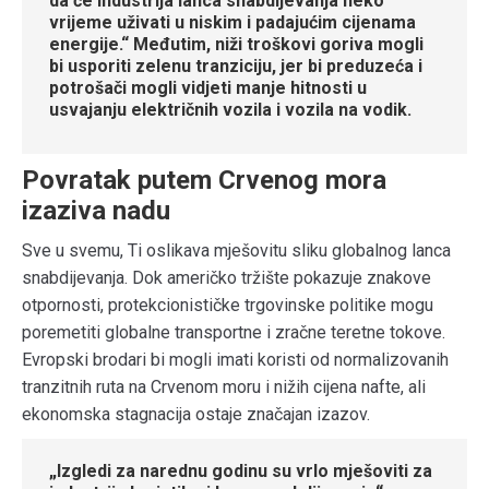
da će industrija lanca snabdijevanja neko
vrijeme uživati u niskim i padajućim cijenama
energije.“ Međutim, niži troškovi goriva mogli
bi usporiti zelenu tranziciju, jer bi preduzeća i
potrošači mogli vidjeti manje hitnosti u
usvajanju električnih vozila i vozila na vodik.
Povratak putem Crvenog mora
izaziva nadu
Sve u svemu, Ti oslikava mješovitu sliku globalnog lanca
snabdijevanja. Dok američko tržište pokazuje znakove
otpornosti, protekcionističke trgovinske politike mogu
poremetiti globalne transportne i zračne teretne tokove.
Evropski brodari bi mogli imati koristi od normalizovanih
tranzitnih ruta na Crvenom moru i nižih cijena nafte, ali
ekonomska stagnacija ostaje značajan izazov.
„Izgledi za narednu godinu su vrlo mješoviti za