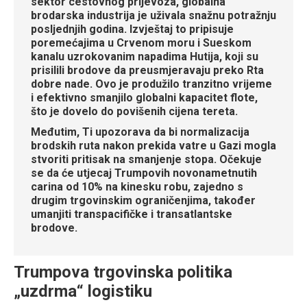
sektor cestovnog prijevoza, globalna
brodarska industrija je uživala snažnu potražnju
posljednjih godina. Izvještaj to pripisuje
poremećajima u Crvenom moru i Sueskom
kanalu uzrokovanim napadima Hutija, koji su
prisilili brodove da preusmjeravaju preko Rta
dobre nade. Ovo je produžilo tranzitno vrijeme
i efektivno smanjilo globalni kapacitet flote,
što je dovelo do povišenih cijena tereta.
Međutim, Ti upozorava da bi normalizacija
brodskih ruta nakon prekida vatre u Gazi mogla
stvoriti pritisak na smanjenje stopa. Očekuje
se da će utjecaj Trumpovih novonametnutih
carina od 10% na kinesku robu, zajedno s
drugim trgovinskim ograničenjima, također
umanjiti transpacifičke i transatlantske
brodove.
Trumpova trgovinska politika
„uzdrma“ logistiku