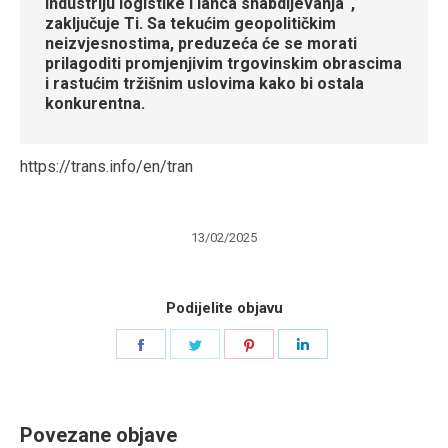
industriju logistike i lanca snabdijevanja“,
zaključuje Ti. Sa tekućim geopolitičkim
neizvjesnostima, preduzeća će se morati
prilagoditi promjenjivim trgovinskim obrascima
i rastućim tržišnim uslovima kako bi ostala
konkurentna.
https://trans.info/en/tran
13/02/2025
Podijelite objavu
Share
Share
Share
Share
on
on
on
on
Facebook
Twitter
Pinterest
LinkedIn
Povezane objave