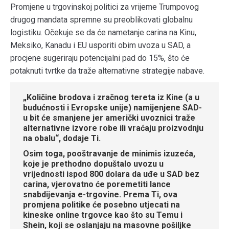
Promjene u trgovinskoj politici za vrijeme Trumpovog
drugog mandata spremne su preoblikovati globalnu
logistiku. Očekuje se da će nametanje carina na Kinu,
Meksiko, Kanadu i EU usporiti obim uvoza u SAD, a
procjene sugeriraju potencijalni pad do 15%, što će
potaknuti tvrtke da traže alternativne strategije nabave.
„Količine brodova i zračnog tereta iz Kine (a u
budućnosti i Evropske unije) namijenjene SAD-
u bit će smanjene jer američki uvoznici traže
alternativne izvore robe ili vraćaju proizvodnju
na obalu“, dodaje Ti.
Osim toga, pooštravanje de minimis izuzeća,
koje je prethodno dopuštalo uvozu u
vrijednosti ispod 800 dolara da uđe u SAD bez
carina, vjerovatno će poremetiti lance
snabdijevanja e-trgovine. Prema Ti, ova
promjena politike će posebno utjecati na
kineske online trgovce kao što su Temu i
Shein, koji se oslanjaju na masovne pošiljke