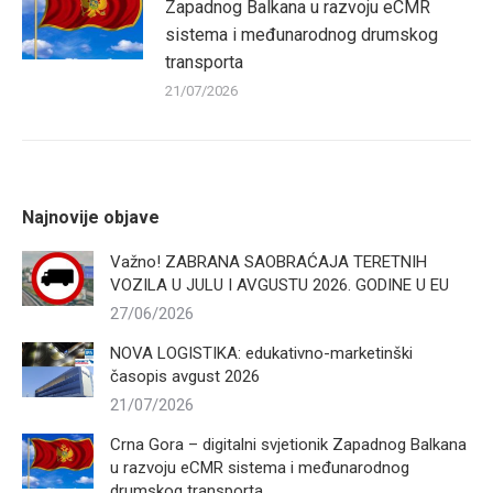
Zapadnog Balkana u razvoju eCMR
sistema i međunarodnog drumskog
transporta
21/07/2026
Najnovije objave
Važno! ZABRANA SAOBRAĆAJA TERETNIH
VOZILA U JULU I AVGUSTU 2026. GODINE U EU
27/06/2026
NOVA LOGISTIKA: edukativno-marketinški
časopis avgust 2026
21/07/2026
Crna Gora – digitalni svjetionik Zapadnog Balkana
u razvoju eCMR sistema i međunarodnog
drumskog transporta