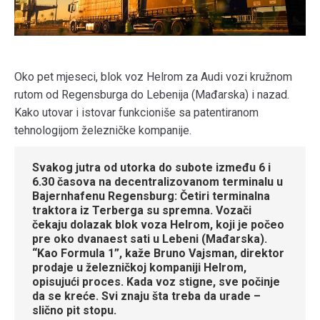
Oko pet mjeseci, blok voz Helrom za Audi vozi kružnom
rutom od Regensburga do Lebenija (Mađarska) i nazad.
Kako utovar i istovar funkcioniše sa patentiranom
tehnologijom železničke kompanije.
Svakog jutra od utorka do subote između 6 i
6.30 časova na decentralizovanom terminalu u
Bajernhafenu Regensburg: Četiri terminalna
traktora iz Terberga su spremna. Vozači
čekaju dolazak blok voza Helrom, koji je počeo
pre oko dvanaest sati u Lebeni (Mađarska).
“Kao Formula 1”, kaže Bruno Vajsman, direktor
prodaje u železničkoj kompaniji Helrom,
opisujući proces. Kada voz stigne, sve počinje
da se kreće. Svi znaju šta treba da urade –
slično pit stopu.