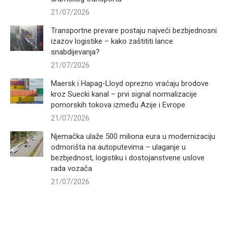
21/07/2026
Transportne prevare postaju najveći bezbjednosni
izazov logistike – kako zaštititi lance
snabdijevanja?
21/07/2026
Maersk i Hapag-Lloyd oprezno vraćaju brodove
kroz Suecki kanal – prvi signal normalizacije
pomorskih tokova između Azije i Evrope
21/07/2026
Njemačka ulaže 500 miliona eura u modernizaciju
odmorišta na autoputevima – ulaganje u
bezbjednost, logistiku i dostojanstvene uslove
rada vozača
21/07/2026