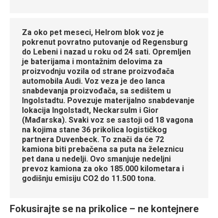
Za oko pet meseci, Helrom blok voz je
pokrenut povratno putovanje od Regensburg
do Lebeni i nazad u roku od 24 sati. Opremljen
je baterijama i montažnim delovima za
proizvodnju vozila od strane proizvođača
automobila Audi. Voz veza je deo lanca
snabdevanja proizvođača, sa sedištem u
Ingolstadtu. Povezuje materijalno snabdevanje
lokacija Ingolstadt, Neckarsulm i Gior
(Mađarska). Svaki voz se sastoji od 18 vagona
na kojima stane 36 prikolica logističkog
partnera Duvenbeck. To znači da će 72
kamiona biti prebačena sa puta na železnicu
pet dana u nedelji. Ovo smanjuje nedeljni
prevoz kamiona za oko 185.000 kilometara i
godišnju emisiju CO2 do 11.500 tona.
Fokusirajte se na prikolice – ne kontejnere