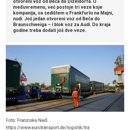
otvoreni voz od Beča do Dizeldorfa. U
međuvremenu, već postoje tri veze koje
kompanija, sa sedištem u Frankfurtu na Majni,
nudi. Još jedan otvoreni voz od Beča do
Braunschweiga – i blok voz za Audi. Do kraja
godine treba dodati još dve veze.
Foto: Franziska Nieß
https://www.eurotransport.de/logistik/tra