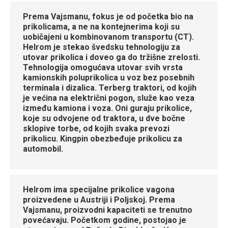
Prema Vajsmanu, fokus je od početka bio na
prikolicama, a ne na kontejnerima koji su
uobičajeni u kombinovanom transportu (CT).
Helrom je stekao švedsku tehnologiju za
utovar prikolica i doveo ga do tržišne zrelosti.
Tehnologija omogućava utovar svih vrsta
kamionskih poluprikolica u voz bez posebnih
terminala i dizalica. Terberg traktori, od kojih
je većina na električni pogon, služe kao veza
između kamiona i voza. Oni guraju prikolice,
koje su odvojene od traktora, u dve bočne
sklopive torbe, od kojih svaka prevozi
prikolicu. Kingpin obezbeđuje prikolicu za
automobil.
Helrom ima specijalne prikolice vagona
proizvedene u Austriji i Poljskoj. Prema
Vajsmanu, proizvodni kapaciteti se trenutno
povećavaju. Početkom godine, postojao je