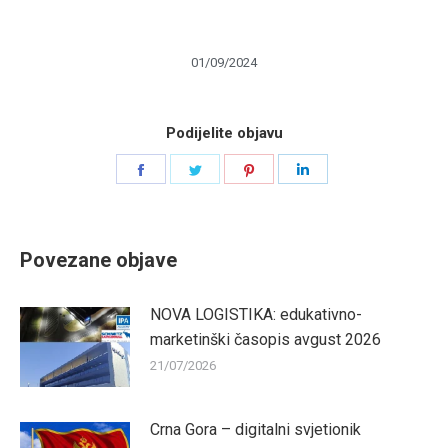
01/09/2024
Podijelite objavu
Share
Share
Share
Share
on
on
on
on
Facebook
Twitter
Pinterest
LinkedIn
Povezane objave
NOVA LOGISTIKA: edukativno-
marketinški časopis avgust 2026
21/07/2026
Crna Gora – digitalni svjetionik