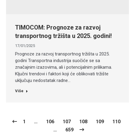
TIMOCOM: Prognoze za razvoj
transportnog tržišta u 2025. godini!
17/01/2025
Prognoze za razvoj transportnog tržišta u 2025.
godini Transportna industrija suočiće se sa
značajnim izazovima, ali i potencijalnim prilikama.
Ključni trendovi i faktori koji će oblikovati tržište
uključuju nedostatak radne…
Više
1
…
106
107
108
109
110
…
659