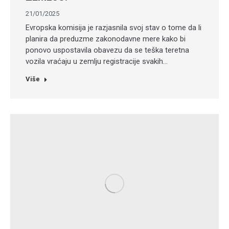
21/01/2025
Evropska komisija je razjasnila svoj stav o tome da li
planira da preduzme zakonodavne mere kako bi
ponovo uspostavila obavezu da se teška teretna
vozila vraćaju u zemlju registracije svakih…
Više