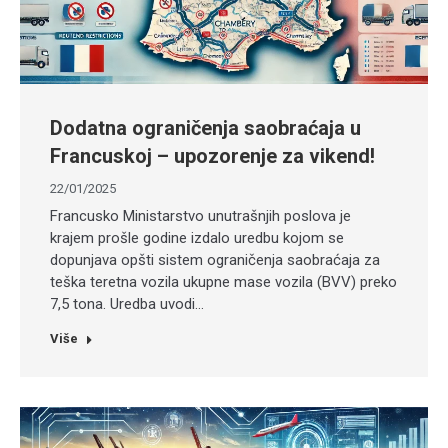
Dodatna ograničenja saobraćaja u
Francuskoj – upozorenje za vikend!
22/01/2025
Francusko Ministarstvo unutrašnjih poslova je
krajem prošle godine izdalo uredbu kojom se
dopunjava opšti sistem ograničenja saobraćaja za
teška teretna vozila ukupne mase vozila (BVV) preko
7,5 tona. Uredba uvodi…
Više