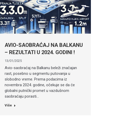
AVIO-SAOBRAĆAJ NA BALKANU
– REZULTATI U 2024. GODINI !
13/01/2025
Avio-saobraćaj na Balkanu beleži značajan
rast, posebno u segmentu putovanja u
slobodno vreme. Prema podacima iz
novembra 2024. godine, očekuje se da će
globalni putnički promet u vazdušnom
saobraćaju porasti…
Više