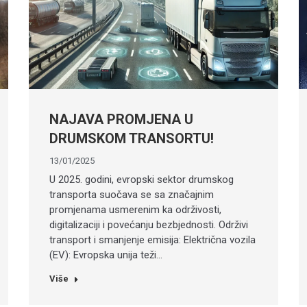
NAJAVA PROMJENA U
DRUMSKOM TRANSORTU!
13/01/2025
U 2025. godini, evropski sektor drumskog
transporta suočava se sa značajnim
promjenama usmerenim ka održivosti,
digitalizaciji i povećanju bezbjednosti. Održivi
transport i smanjenje emisija: Električna vozila
(EV): Evropska unija teži…
Više