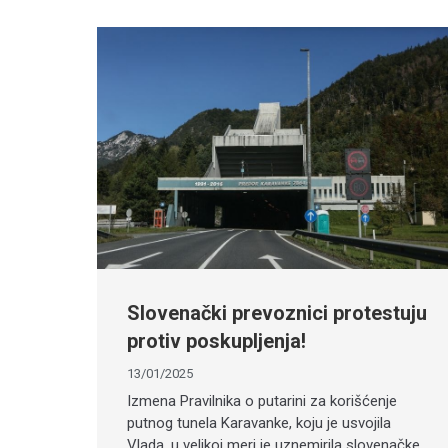
Slovenački prevoznici protestuju
protiv poskupljenja!
13/01/2025
Izmena Pravilnika o putarini za korišćenje
putnog tunela Karavanke, koju je usvojila
Vlada, u velikoj meri je uznemirila slovenačke