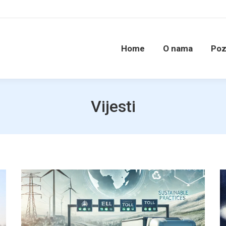
Home
O nama
Poz
Vijesti