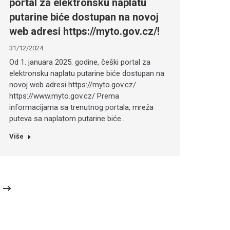
portal za elektronsku naplatu
putarine biće dostupan na novoj
web adresi https://myto.gov.cz/!
31/12/2024
Od 1. januara 2025. godine, češki portal za
elektronsku naplatu putarine biće dostupan na
novoj web adresi https://myto.gov.cz/
https://www.myto.gov.cz/ Prema
informacijama sa trenutnog portala, mreža
puteva sa naplatom putarine biće…
Više