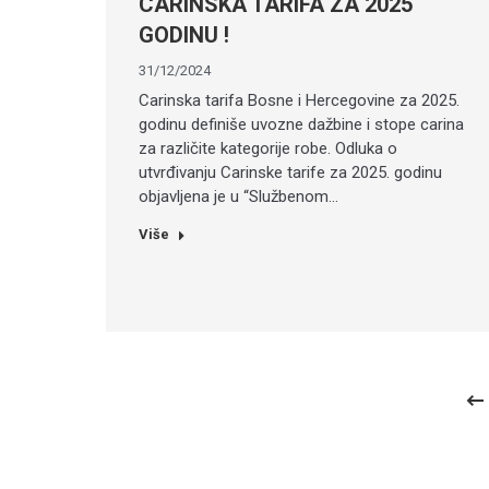
CARINSKA TARIFA ZA 2025
GODINU !
31/12/2024
Carinska tarifa Bosne i Hercegovine za 2025.
godinu definiše uvozne dažbine i stope carina
za različite kategorije robe. Odluka o
utvrđivanju Carinske tarife za 2025. godinu
objavljena je u “Službenom…
Više