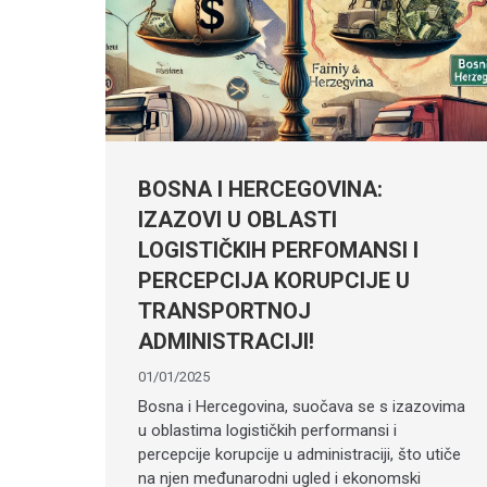
BOSNA I HERCEGOVINA:
IZAZOVI U OBLASTI
LOGISTIČKIH PERFOMANSI I
PERCEPCIJA KORUPCIJE U
TRANSPORTNOJ
ADMINISTRACIJI!
01/01/2025
Bosna i Hercegovina, suočava se s izazovima
u oblastima logističkih performansi i
percepcije korupcije u administraciji, što utiče
na njen međunarodni ugled i ekonomski