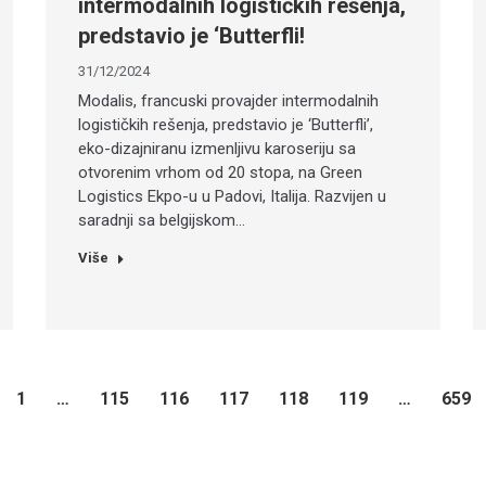
intermodalnih logističkih rešenja,
predstavio je ‘Butterfli!
31/12/2024
Modalis, francuski provajder intermodalnih
logističkih rešenja, predstavio je ‘Butterfli’,
eko-dizajniranu izmenljivu karoseriju sa
otvorenim vrhom od 20 stopa, na Green
Logistics Ekpo-u u Padovi, Italija. Razvijen u
saradnji sa belgijskom…
Više
1
…
115
116
117
118
119
…
659