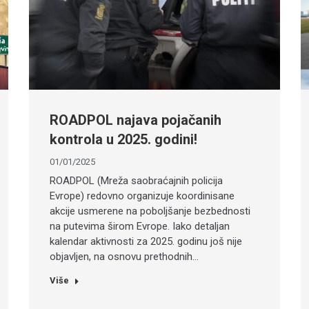
ROADPOL najava pojačanih
kontrola u 2025. godini!
01/01/2025
ROADPOL (Mreža saobraćajnih policija
Evrope) redovno organizuje koordinisane
akcije usmerene na poboljšanje bezbednosti
na putevima širom Evrope. Iako detaljan
kalendar aktivnosti za 2025. godinu još nije
objavljen, na osnovu prethodnih…
Više