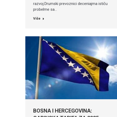
razvoj.Drumski prevoznici deceniajma ističu
probelme sa…
Više
BOSNA I HERCEGOVINA: