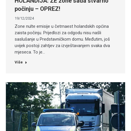
HOLANDIJA: ZE zone sada stvarno
počinju – OPREZ!
19/12/2024
Zone nulte emisije u četrnaest holandskih općina
zaista počinju. Prijedlozi za odgodu nisu našli
saslušanje u Predstavničkom domu. Međutim, još
uvijek postoji zahtjev za izvještavanjem svaka dva
mjeseca. To je…
Više