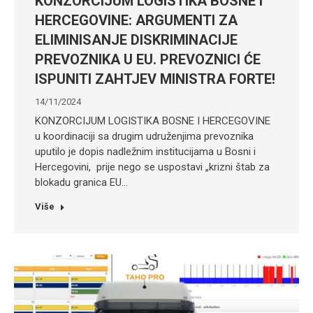
KONZORCIJUM LOGISTIKA BOSNE I
HERCEGOVINE: ARGUMENTI ZA
ELIMINISANJE DISKRIMINACIJE
PREVOZNIKA U EU. PREVOZNICI ĆE
ISPUNITI ZAHTJEV MINISTRA FORTE!
14/11/2024
KONZORCIJUM LOGISTIKA BOSNE I HERCEGOVINE
u koordinaciji sa drugim udruženjima prevoznika
uputilo je dopis nadležnim institucijama u Bosni i
Hercegovini, prije nego se uspostavi „krizni štab za
blokadu granica EU…
Više