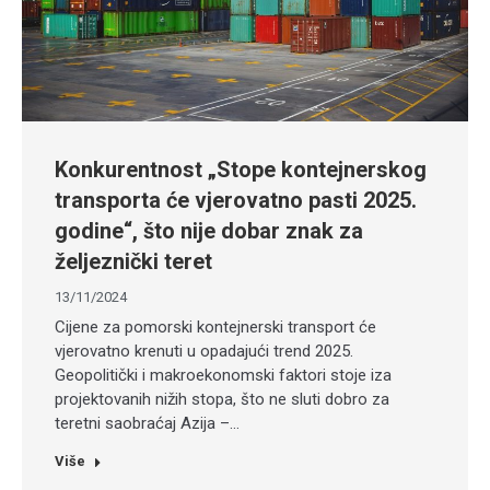
Konkurentnost „Stope kontejnerskog
transporta će vjerovatno pasti 2025.
godine“, što nije dobar znak za
željeznički teret
13/11/2024
Cijene za pomorski kontejnerski transport će
vjerovatno krenuti u opadajući trend 2025.
Geopolitički i makroekonomski faktori stoje iza
projektovanih nižih stopa, što ne sluti dobro za
teretni saobraćaj Azija –…
Više