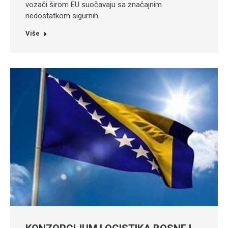
vozači širom EU suočavaju sa značajnim
nedostatkom sigurnih…
Više