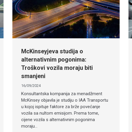
McKinseyjeva studija o
alternativnim pogonima:
Troškovi vozila moraju biti
smanjeni
16/09/2024
Konsultantska kompanija za menadžment
McKinsey objavila je studiju o IAA Transportu
u kojoj ispituje faktore za brže povećanje
vozila sa nultom emisijom. Prema tome,
cijene vozila s alternativnim pogonima
moraju…