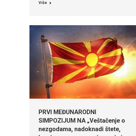
Više
PRVI MEĐUNARODNI
SIMPOZIJUM NA „Veštačenje o
nezgodama, nadoknadi štete,