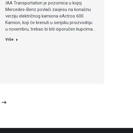
IAA Transportation je pozornica u kojoj
Mercedes-Benz povlači zavjesu na konačnu
verziju električnog kamiona eActros 600.
Kamion, koji će krenuti u serijsku proizvodnju
u novembru, trebao bi biti isporučen kupcima…
Više