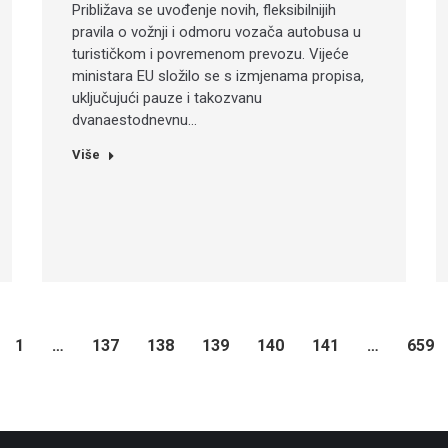
Približava se uvođenje novih, fleksibilnijih
pravila o vožnji i odmoru vozača autobusa u
turističkom i povremenom prevozu. Vijeće
ministara EU složilo se s izmjenama propisa,
uključujući pauze i takozvanu
dvanaestodnevnu…
Više
1
…
137
138
139
140
141
…
659