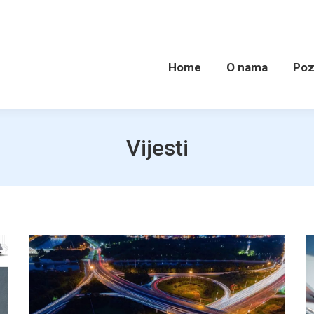
Home
O nama
Poz
Vijesti