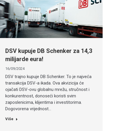
DSV kupuje DB Schenker za 14,3
milijarde eura!
16/09/2024
DSV trajno kupuje DB Schenker. To je najveća
transakcija DSV-a ikada. Ova akvizicija će
ojačati DSV-ovu globalnu mrežu, stručnost i
konkurentnost, donoseći koristi svim
zaposlenicima, klijentima i investitorima.
Dogovorena vrijednost…
Više