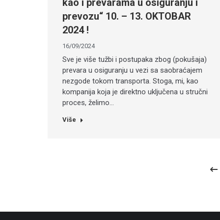
kao i prevarama u osiguranju i
prevozu“ 10. – 13. OKTOBAR
2024 !
16/09/2024
Sve je više tužbi i postupaka zbog (pokušaja)
prevara u osiguranju u vezi sa saobraćajem
nezgode tokom transporta. Stoga, mi, kao
kompanija koja je direktno uključena u stručni
proces, želimo…
Više