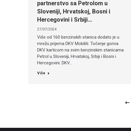
partnerstvo sa Petrolom u
Sloveniji, Hrvatskoj, Bosni i
Hercegovini i Srbiji…
27/07/2024
Više od 160 benzinskih stanica dodato je u
mrežu prijema DKV Mobiliti. Točenje goriva
DKV karticom na svim benzinskim stanicama
Petrol u Sloveniji, Hrvatskoj, Srbiji i Bosni i
Hercegovini. DKV…
Više