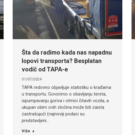
Šta da radimo kada nas napadnu
lopovi transporta? Besplatan
vodič od TAPA-e
31/07/2024
TAPA redovno objavljuje statistiku o krađama
u transportu. Govorimo o obavljanju tereta,
ispumpavanju goriva i otmici čitavih vozila, a
ukupan obim ovih zločina može biti zaista
zastrašujući (najnoviji podaci su
predstavljeni…
Više