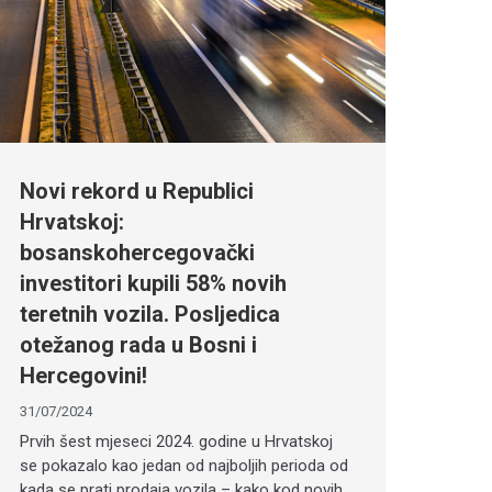
Novi rekord u Republici
Hrvatskoj:
bosanskohercegovački
investitori kupili 58% novih
teretnih vozila. Posljedica
otežanog rada u Bosni i
Hercegovini!
31/07/2024
Prvih šest mjeseci 2024. godine u Hrvatskoj
se pokazalo kao jedan od najboljih perioda od
kada se prati prodaja vozila – kako kod novih,