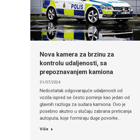
Nova kamera za brzinu za
kontrolu udaljenosti, sa
prepoznavanjem kamiona
31/07/2024
Nedostatak odgovarajuće udaljenosti od
vozila ispred se često pominje kao jedan od
glavnih razloga za sudara kamiona. Ovo je
posebno akutno u slučaju zabrana preticanja
autoputa, koje formiraju duge povorke…
Više