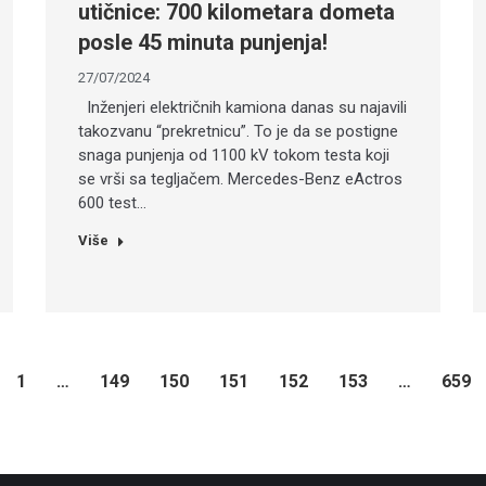
utičnice: 700 kilometara dometa
posle 45 minuta punjenja!
27/07/2024
Inženjeri električnih kamiona danas su najavili
takozvanu “prekretnicu”. To je da se postigne
snaga punjenja od 1100 kV tokom testa koji
se vrši sa tegljačem. Mercedes-Benz eActros
600 test…
Više
1
…
149
150
151
152
153
…
659