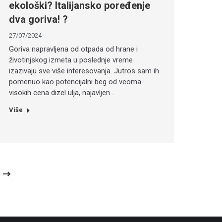
ekološki? Italijansko poređenje
dva goriva! ?
27/07/2024
Goriva napravljena od otpada od hrane i
životinjskog izmeta u poslednje vreme
izazivaju sve više interesovanja. Jutros sam ih
pomenuo kao potencijalni beg od veoma
visokih cena dizel ulja, najavljen…
Više