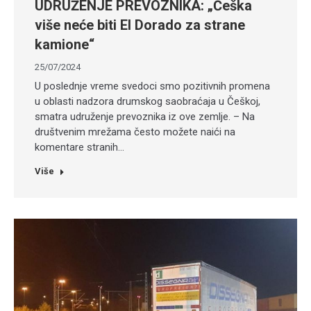
UDRUŽENJE PREVOZNIKA: „Češka
više neće biti El Dorado za strane
kamione“
25/07/2024
U poslednje vreme svedoci smo pozitivnih promena
u oblasti nadzora drumskog saobraćaja u Češkoj,
smatra udruženje prevoznika iz ove zemlje. – Na
društvenim mrežama često možete naići na
komentare stranih…
Više