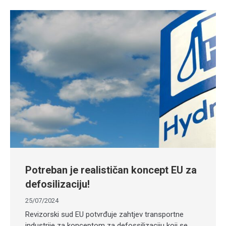
Potreban je realističan koncept EU za
defosilizaciju!
25/07/2024
Revizorski sud EU potvrđuje zahtjev transportne
industrije za konceptom za defossilizaciju koji se