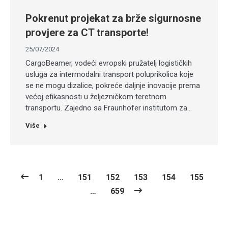
Pokrenut projekat za brže sigurnosne
provjere za CT transporte!
25/07/2024
CargoBeamer, vodeći evropski pružatelj logističkih
usluga za intermodalni transport poluprikolica koje
se ne mogu dizalice, pokreće daljnje inovacije prema
većoj efikasnosti u željezničkom teretnom
transportu. Zajedno sa Fraunhofer institutom za…
Više
1
…
151
152
153
154
155
…
659