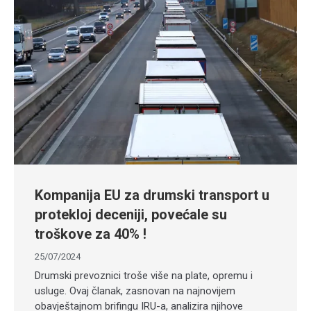
Kompanija EU za drumski transport u
protekloj deceniji, povećale su
troškove za 40% !
25/07/2024
Drumski prevoznici troše više na plate, opremu i
usluge. Ovaj članak, zasnovan na najnovijem
obavještajnom brifingu IRU-a, analizira njihove