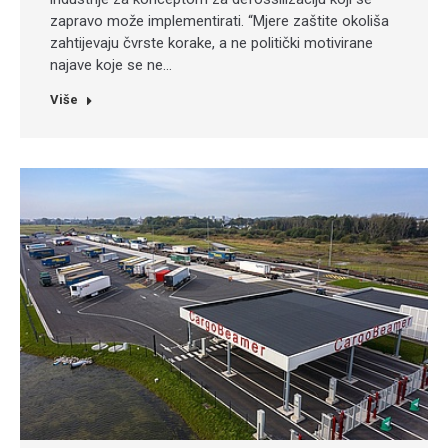
zapravo može implementirati. “Mjere zaštite okoliša
zahtijevaju čvrste korake, a ne politički motivirane
najave koje se ne…
Više