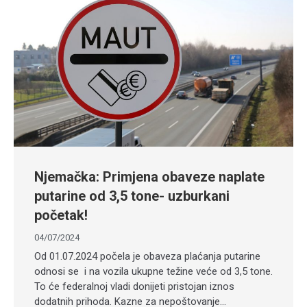
Njemačka: Primjena obaveze naplate
putarine od 3,5 tone- uzburkani
početak!
04/07/2024
Od 01.07.2024 počela je obaveza plaćanja putarine
odnosi se i na vozila ukupne težine veće od 3,5 tone.
To će federalnoj vladi donijeti pristojan iznos
dodatnih prihoda. Kazne za nepoštovanje…