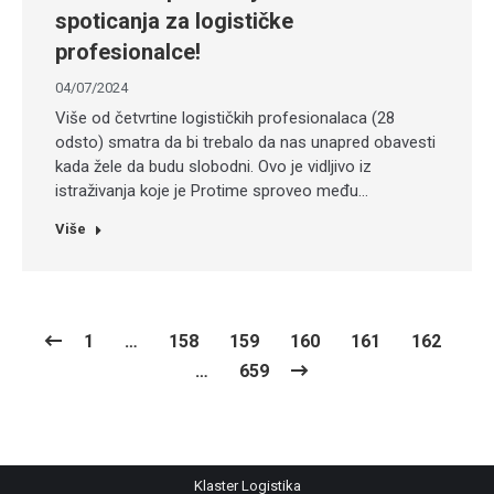
spoticanja za logističke
profesionalce!
04/07/2024
Više od četvrtine logističkih profesionalaca (28
odsto) smatra da bi trebalo da nas unapred obavesti
kada žele da budu slobodni. Ovo je vidljivo iz
istraživanja koje je Protime sproveo među…
Više
1
…
158
159
160
161
162
…
659
Klaster Logistika