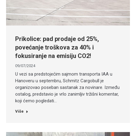
Prikolice: pad prodaje od 25%,
povećanje troškova za 40% i
fokusiranje na emisiju CO2!
09/07/2024
U vezi sa predstojećim sajmom transporta IAA u
Hanoveru u septembru, Schmitz Cargobull je
organizovao poseban sastanak za novinare. Između
ostalog, predstavio je vrlo zanimljiv tržišni komentar,
koji ćemo pogledati…
Više