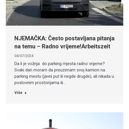
NJEMAČKA: Često postavljana pitanja
na temu – Radno vrijeme!Arbeitszeit
04/07/2024
Da li je vožnja do parking mjesta radno vrijeme?
Svaki dan moram da preuzimam svoj kamion na
parking mestu (javni put ili negde drugde), ali nikada u
poslovnim prostorijama ili…
Više