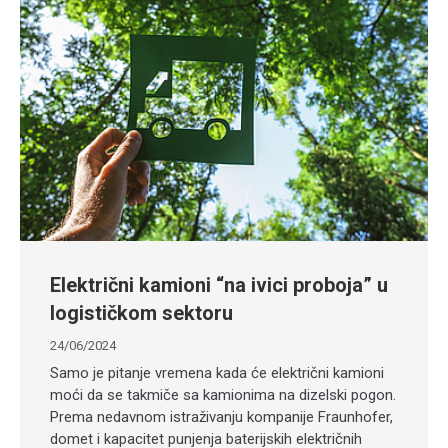
Električni kamioni “na ivici proboja” u
logističkom sektoru
24/06/2024
Samo je pitanje vremena kada će električni kamioni
moći da se takmiče sa kamionima na dizelski pogon.
Prema nedavnom istraživanju kompanije Fraunhofer,
domet i kapacitet punjenja baterijskih električnih