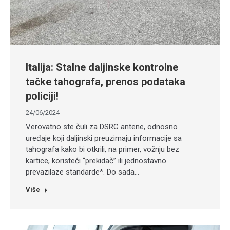
Italija: Stalne daljinske kontrolne
tačke tahografa, prenos podataka
policiji!
24/06/2024
Verovatno ste čuli za DSRC antene, odnosno
uređaje koji daljinski preuzimaju informacije sa
tahografa kako bi otkrili, na primer, vožnju bez
kartice, koristeći “prekidač” ili jednostavno
prevazilaze standarde*. Do sada…
Više