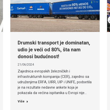
Drumski transport je dominatan,
udio je veći od 80%, šta nam
donosi budućnost!
21/06/2024
Zajednica evropskih železničkih i
infrastrukturnih kompanija (CER), zajedno sa
udruženjima ERFA, UIRR, UIP i UNIFE, podsetila
je na rezultate nedavne ankete koja je
pokazala da većina ispitanika u Evropi nije…
Više