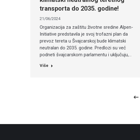
transporta do 2035. godine!
21/06/2024
Organizacija za zaštitu životne sredine Alpen-
Initiative predstavila je svoj trofazni plan da
prevoz tereta u Švajcarskoj bude klimatski
neutralan do 2035. godine. Predlozi su već
podneti švajcarskom parlamentu i uključuju,…
Više