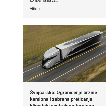
kompanijama za…
Više
Švajcarska: Ograničenje brzine
kamiona i zabrana preticanja
klimatski neutralnog teretnog