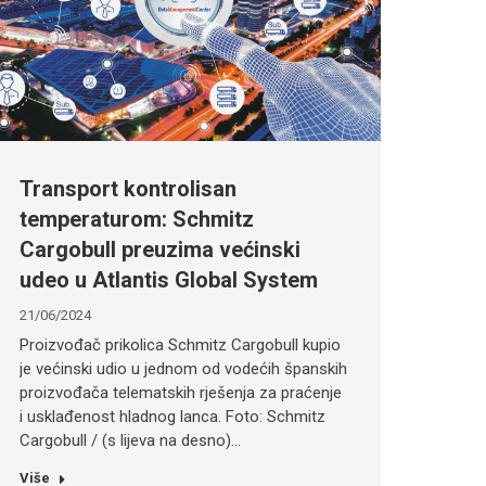
Transport kontrolisan
temperaturom: Schmitz
Cargobull preuzima većinski
udeo u Atlantis Global System
21/06/2024
Proizvođač prikolica Schmitz Cargobull kupio
je većinski udio u jednom od vodećih španskih
proizvođača telematskih rješenja za praćenje
i usklađenost hladnog lanca. Foto: Schmitz
Cargobull / (s lijeva na desno)…
Više