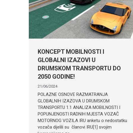
KONCEPT MOBILNOSTI I
GLOBALNI IZAZOVI U
DRUMSKOM TRANSPORTU DO
2050 GODINE!
21/06/2024
POLAZNE OSNOVE RAZMATRANJA
GLOBALNIH IZAZOVA U DRUMSKOM
TRANSPORTU 1.1 ANALIZA MOBILNOSTI I
POPUNJENOSTI RADNIH MJESTA VOZAČ
MOTORNOG VOZILA IRU anketu o nedostatku
vozača dijelili su članovi IRU[1] svojim