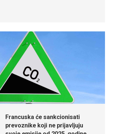
Francuska će sankcionisati
prevoznike koji ne prijavljuju
svoje emisije od 2025. godine