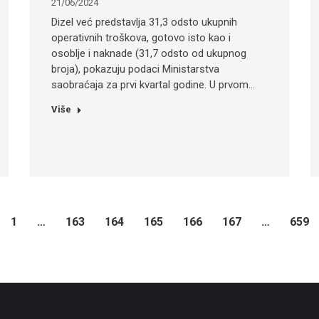
21/06/2024
Dizel već predstavlja 31,3 odsto ukupnih
operativnih troškova, gotovo isto kao i
osoblje i naknade (31,7 odsto od ukupnog
broja), pokazuju podaci Ministarstva
saobraćaja za prvi kvartal godine. U prvom…
Više
1
…
163
164
165
166
167
…
659