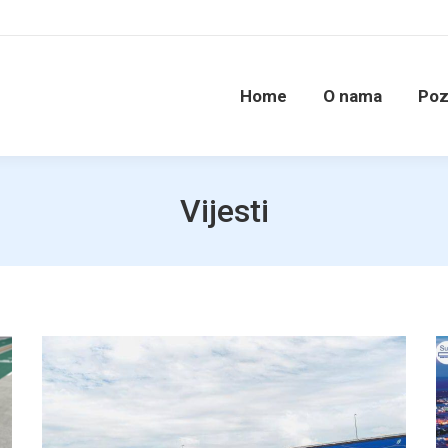
Home
O nama
Poz
Vijesti