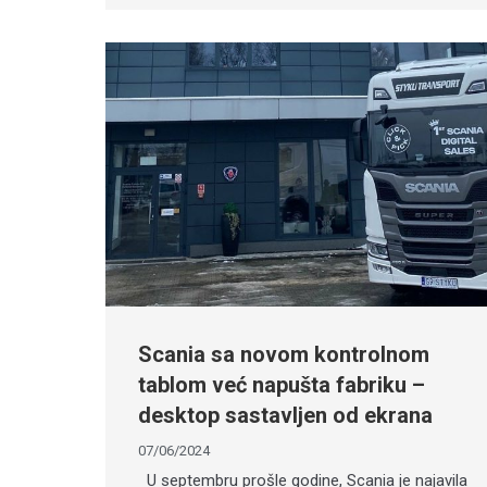
Scania sa novom kontrolnom
tablom već napušta fabriku –
desktop sastavljen od ekrana
07/06/2024
U septembru prošle godine, Scania je najavila