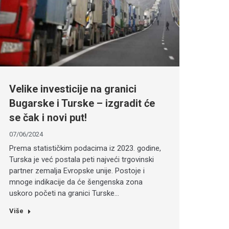
Velike investicije na granici
Bugarske i Turske – izgradit će
se čak i novi put!
07/06/2024
Prema statističkim podacima iz 2023. godine,
Turska je već postala peti najveći trgovinski
partner zemalja Evropske unije. Postoje i
mnoge indikacije da će šengenska zona
uskoro početi na granici Turske…
Više