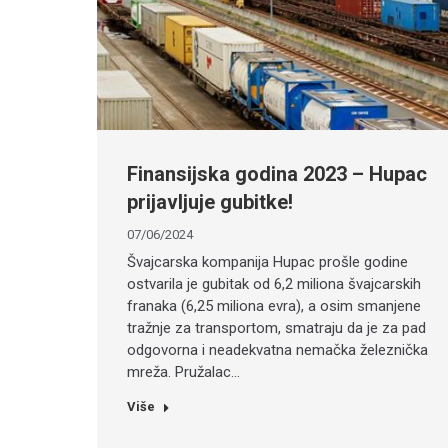
Finansijska godina 2023 – Hupac
prijavljuje gubitke!
07/06/2024
Švajcarska kompanija Hupac prošle godine
ostvarila je gubitak od 6,2 miliona švajcarskih
franaka (6,25 miliona evra), a osim smanjene
tražnje za transportom, smatraju da je za pad
odgovorna i neadekvatna nemačka železnička
mreža. Pružalac…
Više