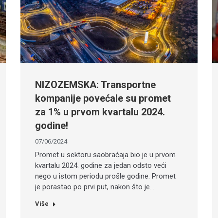
NIZOZEMSKA: Transportne
kompanije povećale su promet
za 1% u prvom kvartalu 2024.
godine!
07/06/2024
Promet u sektoru saobraćaja bio je u prvom
kvartalu 2024. godine za jedan odsto veći
nego u istom periodu prošle godine. Promet
je porastao po prvi put, nakon što je…
Više