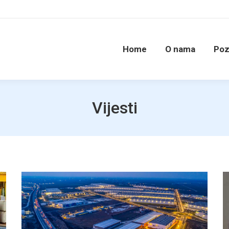
Home
O nama
Poz
Vijesti