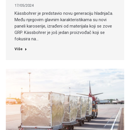
17/05/2024
Kässbohrer je predstavio novu generaciju hladnjača.
Među njegovim glavnim karakteristikama su novi
paneli karoserije, izrađeni od materijala koji se zove
GRP. Kässbohrer je još jedan proizvođač koji se
fokusira na…
Više