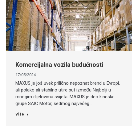
Komercijalna vozila budućnosti
17/05/2024
MAXUS je još uvek prilično nepoznat brend u Evropi,
ali polako ali stabilno utire put između Najbolji u
mnogim dijelovima svijeta. MAXUS je deo kineske
grupe SAIC Motor, sedmog najvećeg…
Više