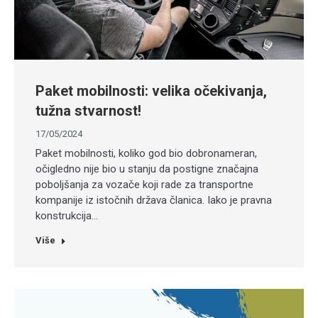
Paket mobilnosti: velika očekivanja,
tužna stvarnost!
17/05/2024
Paket mobilnosti, koliko god bio dobronameran,
očigledno nije bio u stanju da postigne značajna
poboljšanja za vozače koji rade za transportne
kompanije iz istočnih država članica. Iako je pravna
konstrukcija…
Više