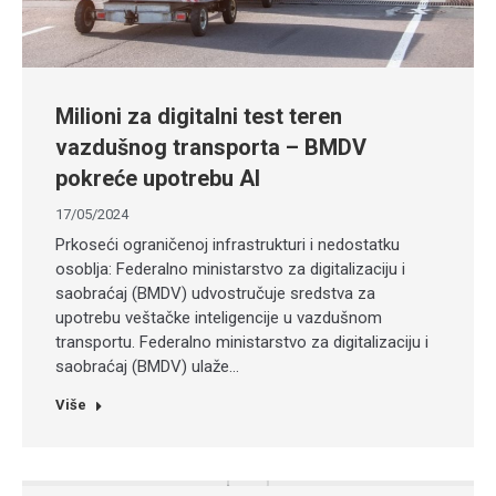
Milioni za digitalni test teren
vazdušnog transporta – BMDV
pokreće upotrebu AI
17/05/2024
Prkoseći ograničenoj infrastrukturi i nedostatku
osoblja: Federalno ministarstvo za digitalizaciju i
saobraćaj (BMDV) udvostručuje sredstva za
upotrebu veštačke inteligencije u vazdušnom
transportu. Federalno ministarstvo za digitalizaciju i
saobraćaj (BMDV) ulaže…
Više