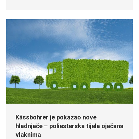
Kässbohrer je pokazao nove
hladnjače – poliesterska tijela ojačana
vlaknima