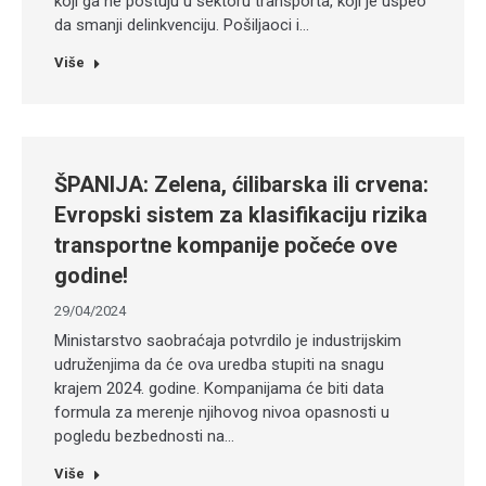
koji ga ne poštuju u sektoru transporta, koji je uspeo
da smanji delinkvenciju. Pošiljaoci i…
Više
ŠPANIJA: Zelena, ćilibarska ili crvena:
Evropski sistem za klasifikaciju rizika
transportne kompanije počeće ove
godine!
29/04/2024
Ministarstvo saobraćaja potvrdilo je industrijskim
udruženjima da će ova uredba stupiti na snagu
krajem 2024. godine. Kompanijama će biti data
formula za merenje njihovog nivoa opasnosti u
pogledu bezbednosti na…
Više