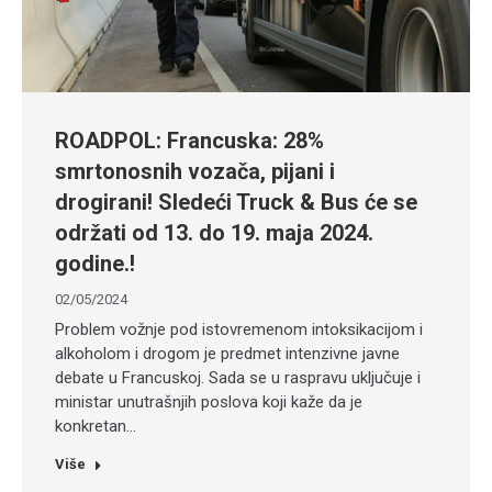
ROADPOL: Francuska: 28%
smrtonosnih vozača, pijani i
drogirani! Sledeći Truck & Bus će se
održati od 13. do 19. maja 2024.
godine.!
02/05/2024
Problem vožnje pod istovremenom intoksikacijom i
alkoholom i drogom je predmet intenzivne javne
debate u Francuskoj. Sada se u raspravu uključuje i
ministar unutrašnjih poslova koji kaže da je
konkretan…
Više