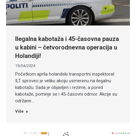
Ilegalna kabotaža i 45-časovna pauza
u kabini – četvorodnevna operacija u
Holandiji!
19/04/2024
Početkom aprila holandski transportni inspektorat
ILT sproveo je veliku akciju usmerenu na ilegalnu
kabotažu. Sada je objavljen i rezime, a pored
kabotaže, pominje se i 45-časovni odmor. Akcije su
održane…
Više