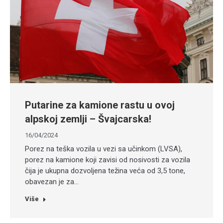
Putarine za kamione rastu u ovoj
alpskoj zemlji – Švajcarska!
16/04/2024
Porez na teška vozila u vezi sa učinkom (LVSA),
porez na kamione koji zavisi od nosivosti za vozila
čija je ukupna dozvoljena težina veća od 3,5 tone,
obavezan je za…
Više