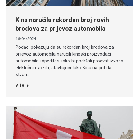
Kina naručila rekordan broj novih
brodova za prijevoz automobila
16/04/2024
Podaci pokazuju da su rekordan broj brodova za
prijevoz automobila naručili kineski proizvođači
automobila i špediteri kako bi podržali procvat izvoza
električnih vozila, stavljajući tako Kinu na put da
stvori…
Više