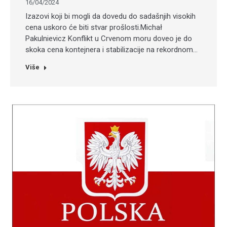
16/04/2024
Izazovi koji bi mogli da dovedu do sadašnjih visokih
cena uskoro će biti stvar prošlosti.Michał
Pakulnievicz Konflikt u Crvenom moru doveo je do
skoka cena kontejnera i stabilizacije na rekordnom…
Više