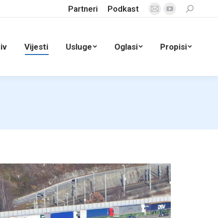
Partneri
Podkast
Search:
Mail
YouTube
page
page
opens
opens
iv
Vijesti
Usluge
Oglasi
Propisi
in
in
new
new
window
window