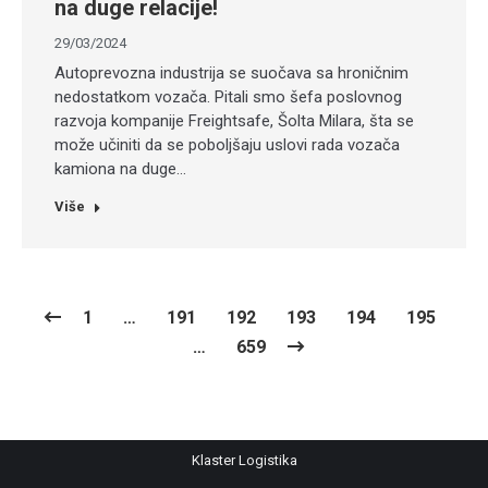
na duge relacije!
29/03/2024
Autoprevozna industrija se suočava sa hroničnim
nedostatkom vozača. Pitali smo šefa poslovnog
razvoja kompanije Freightsafe, Šolta Milara, šta se
može učiniti da se poboljšaju uslovi rada vozača
kamiona na duge…
Više
1
…
191
192
193
194
195
…
659
Klaster Logistika