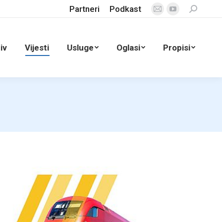
Partneri
Podkast
Search:
Mail
YouTube
page
page
opens
opens
iv
Vijesti
Usluge
Oglasi
Propisi
in
in
new
new
window
window