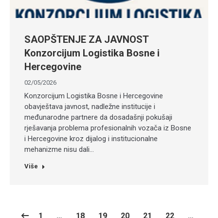
SAOPŠTENJE ZA JAVNOST
Konzorcijum Logistika Bosne i
Hercegovine
02/05/2026
Konzorcijum Logistika Bosne i Hercegovine
obavještava javnost, nadležne institucije i
međunarodne partnere da dosadašnji pokušaji
rješavanja problema profesionalnih vozača iz Bosne
i Hercegovine kroz dijalog i institucionalne
mehanizme nisu dali…
Više
1
…
18
19
20
21
22
…