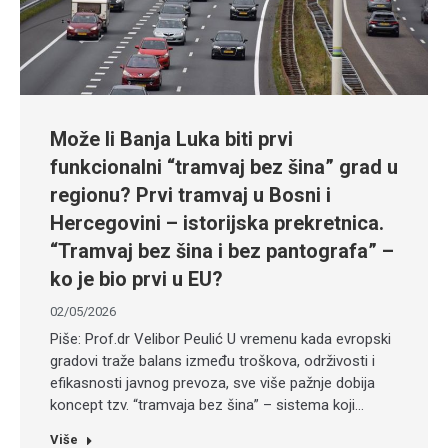
Može li Banja Luka biti prvi
funkcionalni “tramvaj bez šina” grad u
regionu? Prvi tramvaj u Bosni i
Hercegovini – istorijska prekretnica.
“Tramvaj bez šina i bez pantografa” –
ko je bio prvi u EU?
02/05/2026
Piše: Prof.dr Velibor Peulić U vremenu kada evropski
gradovi traže balans između troškova, održivosti i
efikasnosti javnog prevoza, sve više pažnje dobija
koncept tzv. “tramvaja bez šina” – sistema koji…
Više