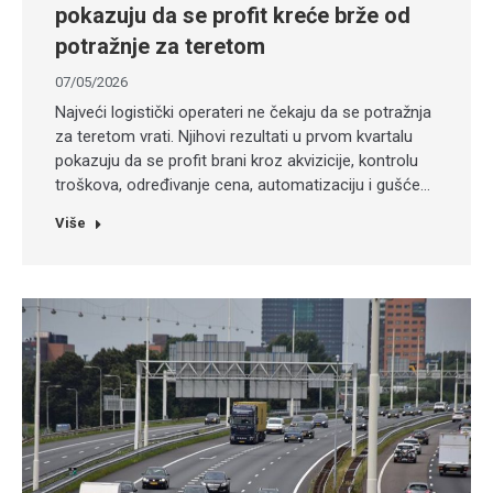
pokazuju da se profit kreće brže od
potražnje za teretom
07/05/2026
Najveći logistički operateri ne čekaju da se potražnja
za teretom vrati. Njihovi rezultati u prvom kvartalu
pokazuju da se profit brani kroz akvizicije, kontrolu
troškova, određivanje cena, automatizaciju i gušće…
Više