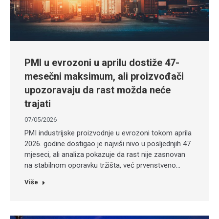
PMI u evrozoni u aprilu dostiže 47-
mesečni maksimum, ali proizvođači
upozoravaju da rast možda neće
trajati
07/05/2026
PMI industrijske proizvodnje u evrozoni tokom aprila
2026. godine dostigao je najviši nivo u posljednjih 47
mjeseci, ali analiza pokazuje da rast nije zasnovan
na stabilnom oporavku tržišta, već prvenstveno…
Više