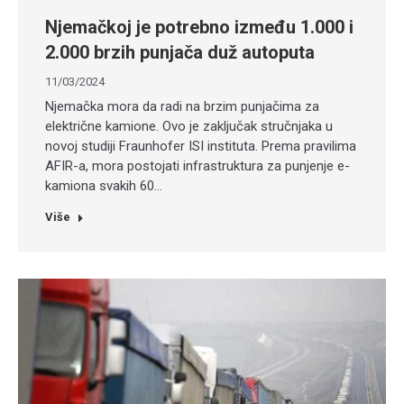
Njemačkoj je potrebno između 1.000 i
2.000 brzih punjača duž autoputa
11/03/2024
Njemačka mora da radi na brzim punjačima za
električne kamione. Ovo je zaključak stručnjaka u
novoj studiji Fraunhofer ISI instituta. Prema pravilima
AFIR-a, mora postojati infrastruktura za punjenje e-
kamiona svakih 60…
Više