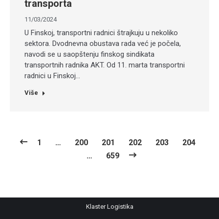
transporta
11/03/2024
U Finskoj, transportni radnici štrajkuju u nekoliko
sektora. Dvodnevna obustava rada već je počela,
navodi se u saopštenju finskog sindikata
transportnih radnika AKT. Od 11. marta transportni
radnici u Finskoj…
Više
1
…
200
201
202
203
204
…
659
Klaster Logistika