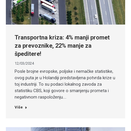
Transportna kriza: 4% manji promet
za prevoznike, 22% manje za
špeditere!
12/03/2024
Posle brojne evropske, poljske i nemačke statistike,
ovog puta je u Holandiji predstavljena potvrda krize u
toj industriji. To su podaci lokalnog zavoda za
statistiku CBS, koji govore o smanjenju prometa i
negativnom raspoloženju.…
Više