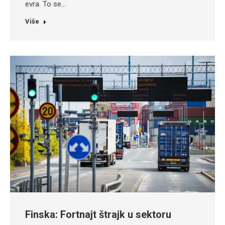
evra. To se…
Više
Finska: Fortnajt štrajk u sektoru