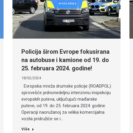
Policija širom Evrope fokusirana
na autobuse i kamione od 19. do
25. februara 2024. godine!
18/02/2024
Evropska mreža drumske policije (ROADPOL)
sprovešće jednonedeljnu intenzivnu inspekciju
evropskih puteva, uključujući mađarske
puteve, od 19. do 25. februara 2024. godine.
Operaciji naoružanoj za velika komercijalna
vozila pridružiće se i…
Više