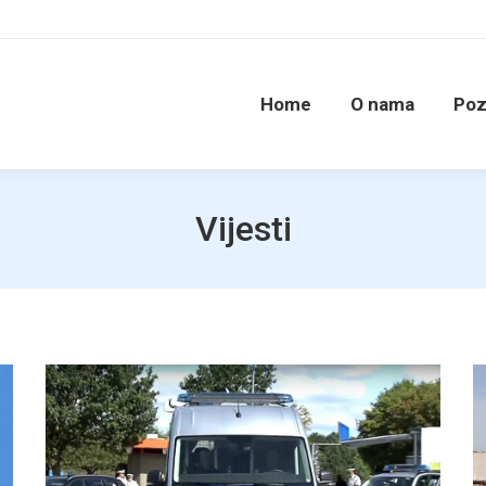
Home
O nama
Poz
Vijesti