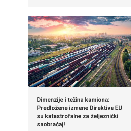
Dimenzije i težina kamiona:
Predložene izmene Direktive EU
su katastrofalne za željeznički
saobraćaj!