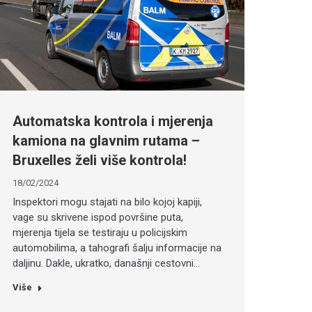
Automatska kontrola i mjerenja
kamiona na glavnim rutama –
Bruxelles želi više kontrola!
18/02/2024
Inspektori mogu stajati na bilo kojoj kapiji,
vage su skrivene ispod površine puta,
mjerenja tijela se testiraju u policijskim
automobilima, a tahografi šalju informacije na
daljinu. Dakle, ukratko, današnji cestovni…
Više