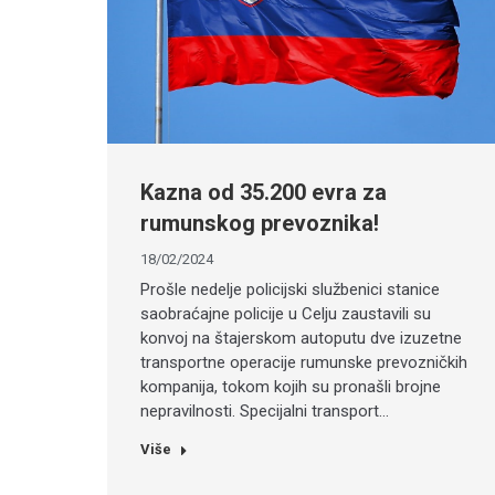
Kazna od 35.200 evra za
rumunskog prevoznika!
18/02/2024
Prošle nedelje policijski službenici stanice
saobraćajne policije u Celju zaustavili su
konvoj na štajerskom autoputu dve izuzetne
transportne operacije rumunske prevozničkih
kompanija, tokom kojih su pronašli brojne
nepravilnosti. Specijalni transport…
Više