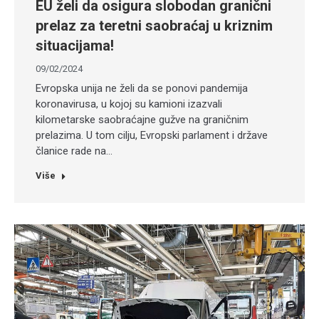
EU želi da osigura slobodan granični
prelaz za teretni saobraćaj u kriznim
situacijama!
09/02/2024
Evropska unija ne želi da se ponovi pandemija
koronavirusa, u kojoj su kamioni izazvali
kilometarske saobraćajne gužve na graničnim
prelazima. U tom cilju, Evropski parlament i države
članice rade na…
Više