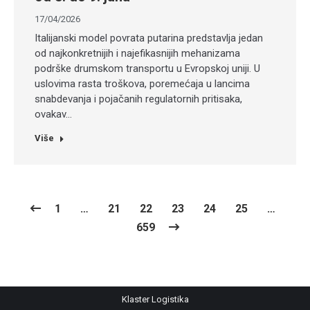
17/04/2026
Italijanski model povrata putarina predstavlja jedan
od najkonkretnijih i najefikasnijih mehanizama
podrške drumskom transportu u Evropskoj uniji. U
uslovima rasta troškova, poremećaja u lancima
snabdevanja i pojačanih regulatornih pritisaka,
ovakav…
Više
1
…
21
22
23
24
25
…
659
Klaster Logistika