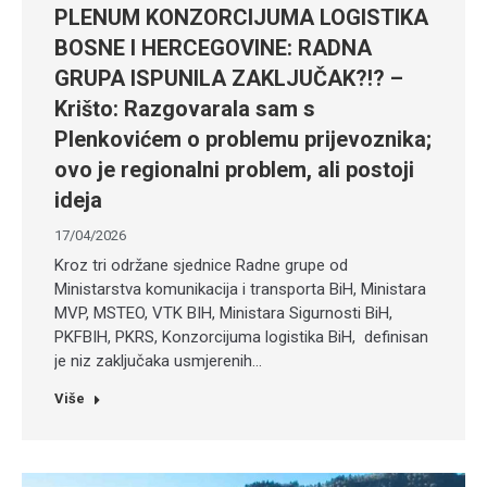
PLENUM KONZORCIJUMA LOGISTIKA
BOSNE I HERCEGOVINE: RADNA
GRUPA ISPUNILA ZAKLJUČAK?!? –
Krišto: Razgovarala sam s
Plenkovićem o problemu prijevoznika;
ovo je regionalni problem, ali postoji
ideja
17/04/2026
Kroz tri održane sjednice Radne grupe od
Ministarstva komunikacija i transporta BiH, Ministara
MVP, MSTEO, VTK BIH, Ministara Sigurnosti BiH,
PKFBIH, PKRS, Konzorcijuma logistika BiH, definisan
je niz zaključaka usmjerenih…
Više