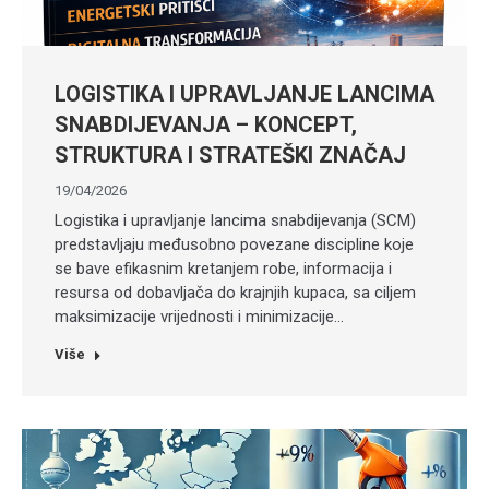
LOGISTIKA I UPRAVLJANJE LANCIMA
SNABDIJEVANJA – KONCEPT,
STRUKTURA I STRATEŠKI ZNAČAJ
19/04/2026
Logistika i upravljanje lancima snabdijevanja (SCM)
predstavljaju međusobno povezane discipline koje
se bave efikasnim kretanjem robe, informacija i
resursa od dobavljača do krajnjih kupaca, sa ciljem
maksimizacije vrijednosti i minimizacije…
Više