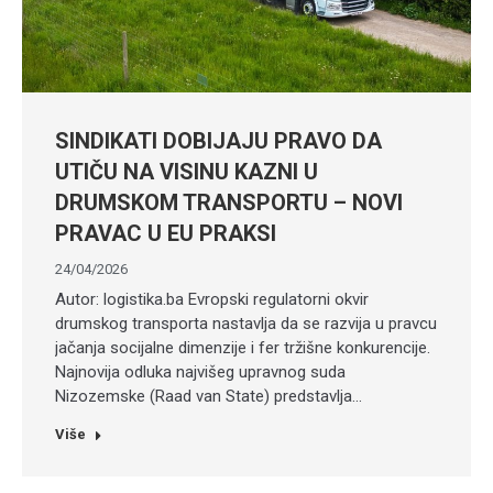
SINDIKATI DOBIJAJU PRAVO DA
UTIČU NA VISINU KAZNI U
DRUMSKOM TRANSPORTU – NOVI
PRAVAC U EU PRAKSI
24/04/2026
Autor: logistika.ba Evropski regulatorni okvir
drumskog transporta nastavlja da se razvija u pravcu
jačanja socijalne dimenzije i fer tržišne konkurencije.
Najnovija odluka najvišeg upravnog suda
Nizozemske (Raad van State) predstavlja…
Više