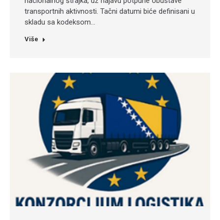
nacionalnog štrajka, uz najavu potpune obustave
transportnih aktivnosti. Tačni datumi biće definisani u
skladu sa kodeksom…
Više