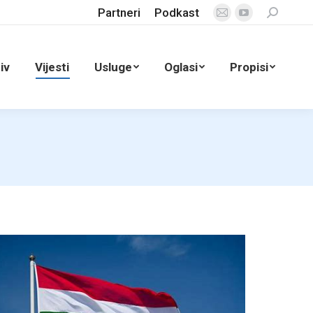
Partneri
Podkast
Search:
Mail
YouTube
page
page
opens
opens
iv
Vijesti
Usluge
Oglasi
Propisi
in
in
new
new
window
window