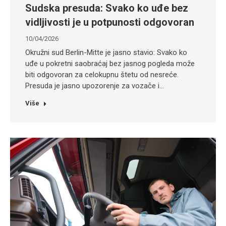
Sudska presuda: Svako ko uđe bez
vidljivosti je u potpunosti odgovoran
10/04/2026
Okružni sud Berlin-Mitte je jasno stavio: Svako ko
uđe u pokretni saobraćaj bez jasnog pogleda može
biti odgovoran za celokupnu štetu od nesreće.
Presuda je jasno upozorenje za vozače i…
Više