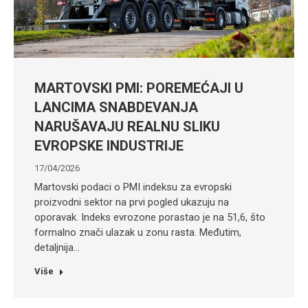
MARTOVSKI PMI: POREMEĆAJI U
LANCIMA SNABDEVANJA
NARUŠAVAJU REALNU SLIKU
EVROPSKE INDUSTRIJE
17/04/2026
Martovski podaci o PMI indeksu za evropski
proizvodni sektor na prvi pogled ukazuju na
oporavak. Indeks evrozone porastao je na 51,6, što
formalno znači ulazak u zonu rasta. Međutim,
detaljnija…
Više