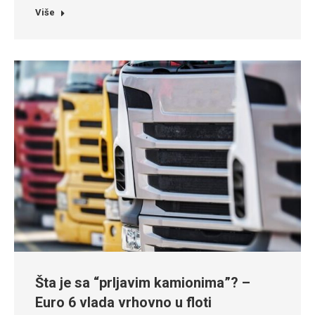
Više
Šta je sa “prljavim kamionima”? –
Euro 6 vlada vrhovno u floti