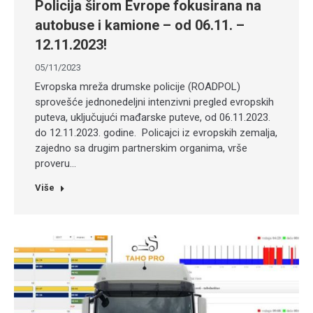
Policija širom Evrope fokusirana na
autobuse i kamione – od 06.11. –
12.11.2023!
05/11/2023
Evropska mreža drumske policije (ROADPOL)
sprovešće jednonedeljni intenzivni pregled evropskih
puteva, uključujući mađarske puteve, od 06.11.2023.
do 12.11.2023. godine. Policajci iz evropskih zemalja,
zajedno sa drugim partnerskim organima, vrše
proveru…
Više