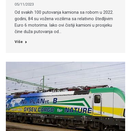
05/11/2023
Od svakih 100 putovanja kamiona sa robom u 2022.
godini, 84 su vožena vozilima sa relativno štedljivim
Euro 6 motorima. Iako ovi čistiji kamioni u prosjeku
čine duža putovanja od…
Više