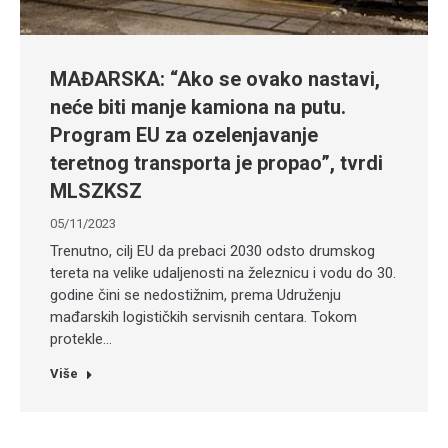
MAĐARSKA: “Ako se ovako nastavi,
neće biti manje kamiona na putu.
Program EU za ozelenjavanje
teretnog transporta je propao”, tvrdi
MLSZKSZ
05/11/2023
Trenutno, cilj EU da prebaci 2030 odsto drumskog
tereta na velike udaljenosti na železnicu i vodu do 30.
godine čini se nedostižnim, prema Udruženju
mađarskih logističkih servisnih centara. Tokom
protekle…
Više