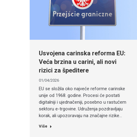
Usvojena carinska reforma EU:
Veća brzina u carini, ali novi
rizici za špeditere
01/04/2026
EU se složila oko najveće reforme carinske
unije od 1968. godine. Procesi će postati
digitalniji i ujednačeniji, posebno u rastućem
sektoru e-trgovine. Udruženja pozdravljaju
korak, ali upozoravaju na značajne rizike…
Više