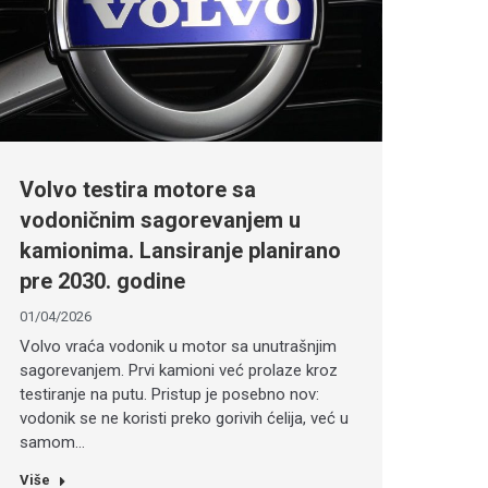
Volvo testira motore sa
vodoničnim sagorevanjem u
kamionima. Lansiranje planirano
pre 2030. godine
01/04/2026
Volvo vraća vodonik u motor sa unutrašnjim
sagorevanjem. Prvi kamioni već prolaze kroz
testiranje na putu. Pristup je posebno nov:
vodonik se ne koristi preko gorivih ćelija, već u
samom…
Više