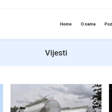
Home
O nama
Poz
Vijesti