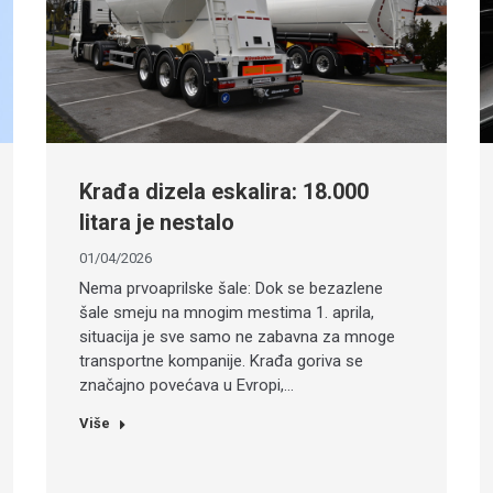
Krađa dizela eskalira: 18.000
litara je nestalo
01/04/2026
Nema prvoaprilske šale: Dok se bezazlene
šale smeju na mnogim mestima 1. aprila,
situacija je sve samo ne zabavna za mnoge
transportne kompanije. Krađa goriva se
značajno povećava u Evropi,…
Više