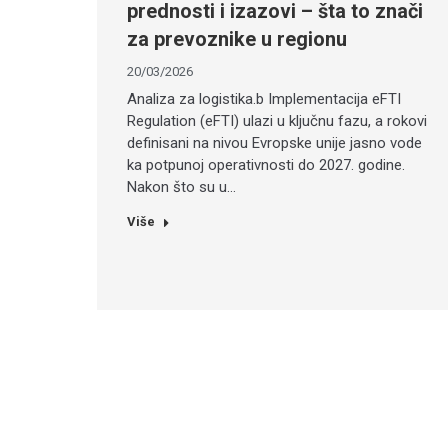
prednosti i izazovi – šta to znači
za prevoznike u regionu
20/03/2026
Analiza za logistika.b Implementacija eFTI
Regulation (eFTI) ulazi u ključnu fazu, a rokovi
definisani na nivou Evropske unije jasno vode
ka potpunoj operativnosti do 2027. godine.
Nakon što su u…
Više