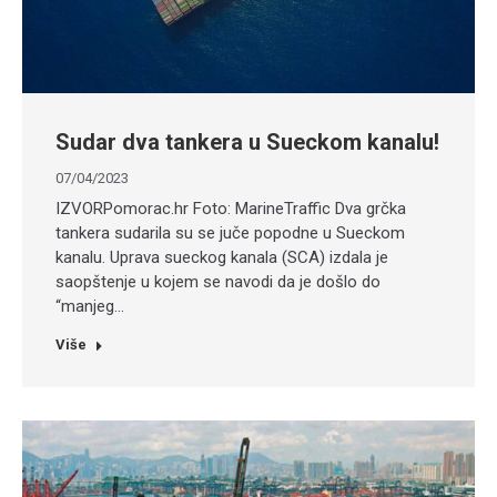
Sudar dva tankera u Sueckom kanalu!
07/04/2023
IZVORPomorac.hr Foto: MarineTraffic Dva grčka
tankera sudarila su se juče popodne u Sueckom
kanalu. Uprava sueckog kanala (SCA) izdala je
saopštenje u kojem se navodi da je došlo do
“manjeg…
Više