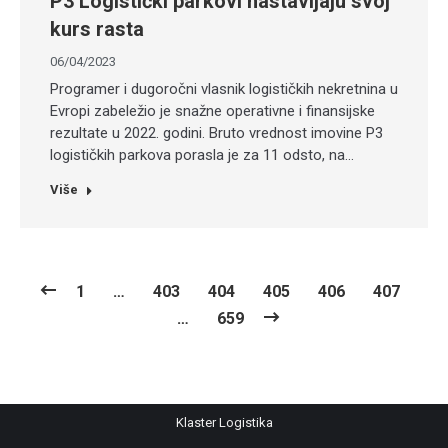
P3 Logistički parkovi nastavljaju svoj
kurs rasta
06/04/2023
Programer i dugoročni vlasnik logističkih nekretnina u
Evropi zabeležio je snažne operativne i finansijske
rezultate u 2022. godini. Bruto vrednost imovine P3
logističkih parkova porasla je za 11 odsto, na…
Više
1
…
403
404
405
406
407
…
659
Klaster Logistika