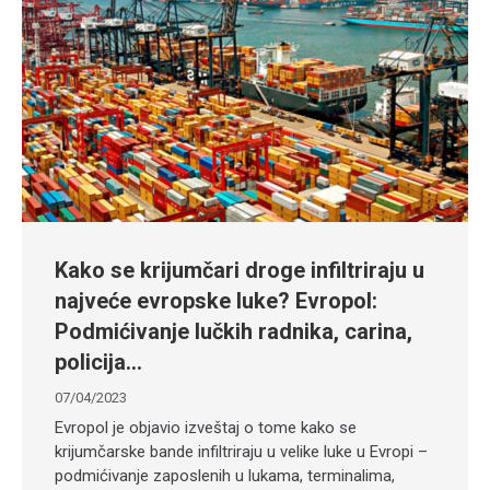
Kako se krijumčari droge infiltriraju u
najveće evropske luke? Evropol:
Podmićivanje lučkih radnika, carina,
policija…
07/04/2023
Evropol je objavio izveštaj o tome kako se
krijumčarske bande infiltriraju u velike luke u Evropi –
podmićivanje zaposlenih u lukama, terminalima,