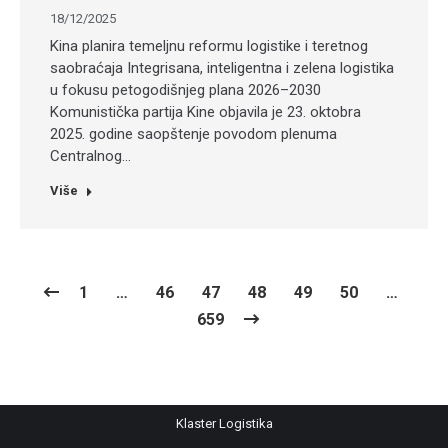
18/12/2025
Kina planira temeljnu reformu logistike i teretnog
saobraćaja Integrisana, inteligentna i zelena logistika
u fokusu petogodišnjeg plana 2026–2030
Komunistička partija Kine objavila je 23. oktobra
2025. godine saopštenje povodom plenuma
Centralnog…
Više
1
…
46
47
48
49
50
…
659
Klaster Logistika