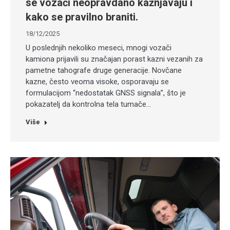
se vozači neopravdano kažnjavaju i
kako se pravilno braniti.
18/12/2025
U poslednjih nekoliko meseci, mnogi vozači
kamiona prijavili su značajan porast kazni vezanih za
pametne tahografe druge generacije. Novčane
kazne, često veoma visoke, osporavaju se
formulacijom “nedostatak GNSS signala”, što je
pokazatelj da kontrolna tela tumače…
Više