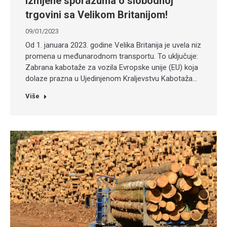
Izmjene sporazuma o slobodnoj
trgovini sa Velikom Britanijom!
09/01/2023
Od 1. januara 2023. godine Velika Britanija je uvela niz
promena u međunarodnom transportu. To uključuje:
Zabrana kabotaže za vozila Evropske unije (EU) koja
dolaze prazna u Ujedinjenom Kraljevstvu Kabotaža…
Više