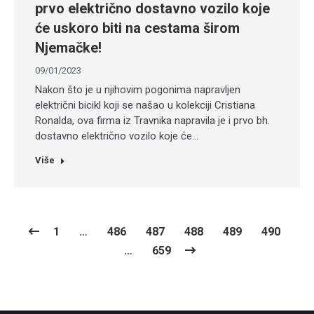
prvo električno dostavno vozilo koje
će uskoro biti na cestama širom
Njemačke!
09/01/2023
Nakon što je u njihovim pogonima napravljen
električni bicikl koji se našao u kolekciji Cristiana
Ronalda, ova firma iz Travnika napravila je i prvo bh.
dostavno električno vozilo koje će…
Više
1
…
486
487
488
489
490
…
659