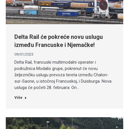
Delta Rail će pokreće novu uslugu
između Francuske i Njemačke!
09/01/2023
Delta Rail, francuski multimodalni operater i
podružnica Modalis grupe, pokrenut će novu
željezničku uslugu prevoza tereta između Chalon-
sur-Saone, u istočnoj Francuskoj, i Duisburga. Nova
usluga će početi 28. februara. On…
Više