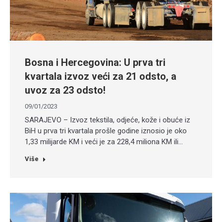
Bosna i Hercegovina: U prva tri
kvartala izvoz veći za 21 odsto, a
uvoz za 23 odsto!
09/01/2023
SARAJEVO – Izvoz tekstila, odjeće, kože i obuće iz
BiH u prva tri kvartala prošle godine iznosio je oko
1,33 milijarde KM i veći je za 228,4 miliona KM ili…
Više