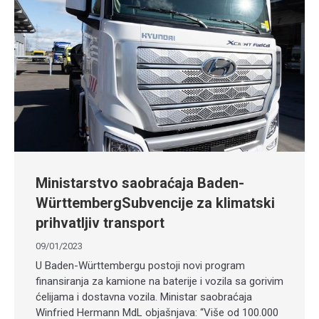
Ministarstvo saobraćaja Baden-
WürttembergSubvencije za klimatski
prihvatljiv transport
09/01/2023
U Baden-Württembergu postoji novi program
finansiranja za kamione na baterije i vozila sa gorivim
ćelijama i dostavna vozila. Ministar saobraćaja
Winfried Hermann MdL objašnjava: “Više od 100.000