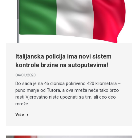
Italijanska policija ima novi sistem
kontrole brzine na autoputevima!
04/01/2023
Do sada je na 46 dionica pokriveno 420 kilometara –
puno manje od Tutora, a ova mreža neće tako brzo
rasti Vjerovatno niste upoznati sa tim, ali ceo deo
mreže…
Više