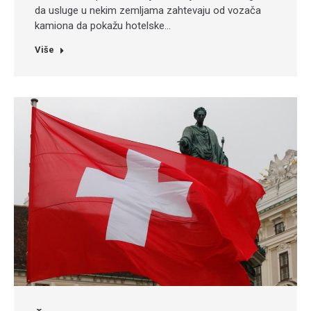
da usluge u nekim zemljama zahtevaju od vozača
kamiona da pokažu hotelske…
Više