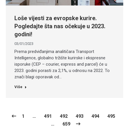
Loše vijesti za evropske kurire.
Pogledajte šta nas očekuje u 2023.
godini!
03/01/2023
Prema predviđanjima analitičara Transport
Intelligence, globalno tržište kurirske i ekspresne
isporuke (CEP – courier, express and parcel) će u
2023. godini porasti za 2,1%, u odnosu na 2022. To
znači blagi oporavak od…
Više
1
…
491
492
493
494
495
…
659