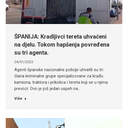
ŠPANIJA: Kradljivci tereta uhvaćeni
na djelu. Tokom hapšenja povređena
su tri agenta.
04/01/2023
Agenti španske nacionalne policije uhvatili su tri
člana kriminalne grupe specijalizovane za krađu
kamiona, traktora i prikolica i tereta koji se u njima
prevozi. Ovo je još jedan uspeh na…
Više