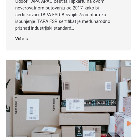
Odbor TAPA APAC čestita Flipkartu na ovom
neverovatnom putovanju od 2017. kako bi
sertifikovao TAPA FSR A svojih 75 centara za
ispunjenje. TAPA FSR sertifikat je međunarodno
priznati industrijski standard…
Više