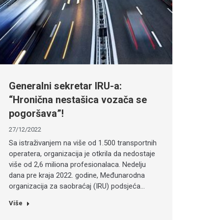
Generalni sekretar IRU-a:
“Hronična nestašica vozača se
pogoršava”!
27/12/2022
Sa istraživanjem na više od 1.500 transportnih
operatera, organizacija je otkrila da nedostaje
više od 2,6 miliona profesionalaca. Nedelju
dana pre kraja 2022. godine, Međunarodna
organizacija za saobraćaj (IRU) podsjeća…
Više