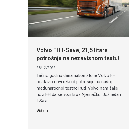
Volvo FH I-Save, 21,5 litara
potrošnja na nezavisnom testu!
28/12/2022
Tačno godinu dana nakon što je Volvo FH
postavio novi rekord potrošnje na našoj
međunarodnoj testnoj ruti, Volvo nam šalje
novi FH da se vozi kroz Njemačku. Još jedan
I-Save,…
Više