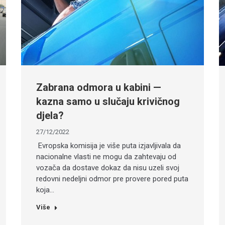
Zabrana odmora u kabini —
kazna samo u slučaju krivičnog
djela?
27/12/2022
Evropska komisija je više puta izjavljivala da
nacionalne vlasti ne mogu da zahtevaju od
vozača da dostave dokaz da nisu uzeli svoj
redovni nedeljni odmor pre provere pored puta
koja…
Više