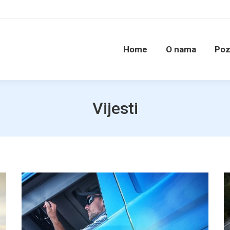
Home
O nama
Poz
Vijesti