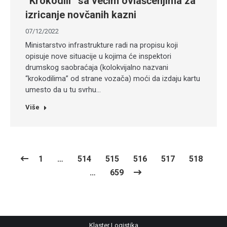
“Krokodili” sa većim ovlašćenjima za
izricanje novčanih kazni
07/12/2022
Ministarstvo infrastrukture radi na propisu koji
opisuje nove situacije u kojima će inspektori
drumskog saobraćaja (kolokvijalno nazvani
“krokodilima” od strane vozača) moći da izdaju kartu
umesto da u tu svrhu…
Više
1
…
514
515
516
517
518
…
659
Klaster Logistika