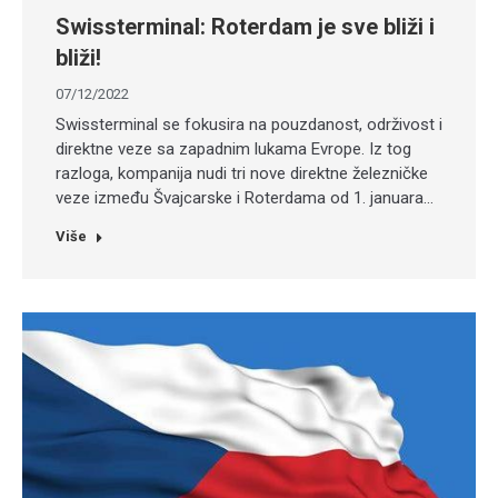
Swissterminal: Roterdam je sve bliži i
bliži!
07/12/2022
Swissterminal se fokusira na pouzdanost, održivost i
direktne veze sa zapadnim lukama Evrope. Iz tog
razloga, kompanija nudi tri nove direktne železničke
veze između Švajcarske i Roterdama od 1. januara…
Više