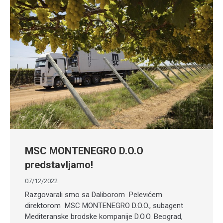
MSC MONTENEGRO D.O.O
predstavljamo!
07/12/2022
Razgovarali smo sa Daliborom Pelevićem
direktorom MSC MONTENEGRO D.O.O., subagent
Mediteranske brodske kompanije D.O.O. Beograd,