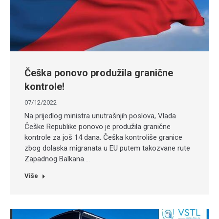
Češka ponovo produžila granične
kontrole!
07/12/2022
Na prijedlog ministra unutrašnjih poslova, Vlada
Češke Republike ponovo je produžila granične
kontrole za još 14 dana. Češka kontroliše granice
zbog dolaska migranata u EU putem takozvane rute
Zapadnog Balkana.…
Više