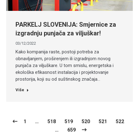
PARKELJ SLOVENIJA: Smjernice za
izgradnju punjača za viljuškar!
03/12/2022
Kako kompanija raste, postoji potreba za
obnavljanjem, proširenjem ili izgradnjom novog
punjača za viljuškare. U tom smislu, energetska i
ekološka efikasnost instalacija i projektovanje
prostorija, koji su od suštinskog značaja…
Više
1
…
518
519
520
521
522
…
659