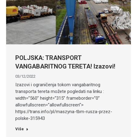
POLJSKA: TRANSPORT
VANGABARITNOG TERETA! Izazovi!
03/12/2022
Izazovi i ograničenja tokom vangabaritnog
transporta tereta možete pogledati na linku :
width=”560” height=”315” frameborder=”0”
allowfullscreen=”allowfullscreen”>
https://trans.info/pl/maszyna-tbm-rusza-przez-
polske-315943
Više