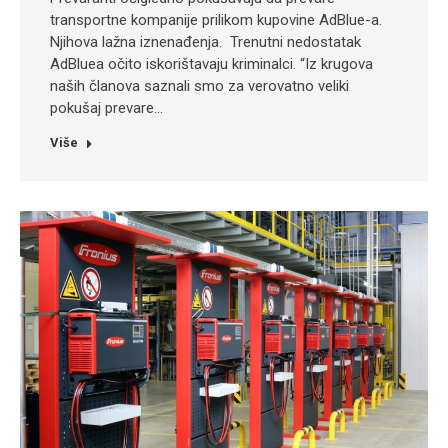
transportne kompanije prilikom kupovine AdBlue-a.
Njihova lažna iznenađenja. Trenutni nedostatak
AdBluea očito iskorištavaju kriminalci. “Iz krugova
naših članova saznali smo za verovatno veliki
pokušaj prevare…
Više