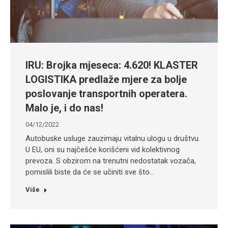
IRU: Brojka mjeseca: 4.620! KLASTER
LOGISTIKA predlaže mjere za bolje
poslovanje transportnih operatera.
Malo je, i do nas!
04/12/2022
Autobuske usluge zauzimaju vitalnu ulogu u društvu.
U EU, oni su najčešće korišćeni vid kolektivnog
prevoza. S obzirom na trenutni nedostatak vozača,
pomislili biste da će se učiniti sve što…
Više