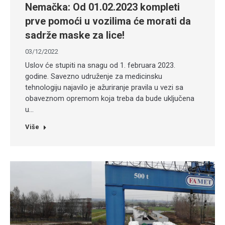
Nemačka: Od 01.02.2023 kompleti
prve pomoći u vozilima će morati da
sadrže maske za lice!
03/12/2022
Uslov će stupiti na snagu od 1. februara 2023.
godine. Savezno udruženje za medicinsku
tehnologiju najavilo je ažuriranje pravila u vezi sa
obaveznom opremom koja treba da bude uključena
u…
Više