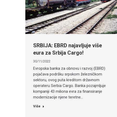
SRBIJA: EBRD najavljuje više
eura za Srbija Cargo!
30/11/2022
Evropska banka za obnovu i razvoj (EBRD)
pojačava podršku srpskom železničkom
sektoru, ovog puta kreditom državnom
operateru Serbia Cargo. Banka pozajmljuje
kompaniji 43 miliona evra za finansiranje
modernizacije njene teretne…
Više