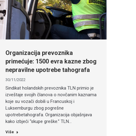
Organizacija prevoznika
primećuje: 1500 evra kazne zbog
nepravilne upotrebe tahografa
30/11/2022
Sindikat holandskih prevoznika TLN primio je
izveštaje svojih članova o novčanim kaznama
koje su vozači dobili u Francuskoj i
Luksemburgu zbog pogrešne
upotrebetahografa. Organizacija objašnjava
kako izbjeći “skupe greške.” TLN…
Više