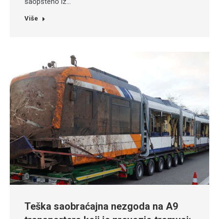
saopšteno iz…
Više
Teška saobraćajna nezgoda na A9