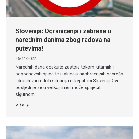
Slovenija: Ograničenja i zabrane u
narednim danima zbog radova na
putevima!
25/11/2022
Narednih dana očekujte zastoje tokom jutarnjih i
popodnevnih špica te u slučaju saobraćajnih nesreća
i drugih vanrednih situacija u Republici Sloveniji. Ovo
posljednje se u velikoj mjeri može spriječiti
sigurnom…
Više