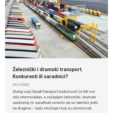
Železnički i drumski transport.
Konkurenti ili saradnici?
25/11/2022
Slušaj ovaj članakTransport budućnosti će biti sve
više intermodalan, a začepljeni železnički i drumski
saobraćaj će sarađivati umesto da se takmiče jedni
sa drugima – kažu stručnjaci koji su učestvovali…