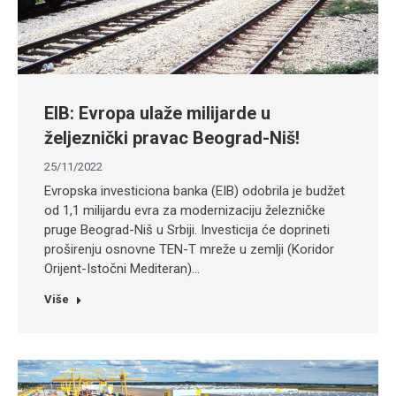
EIB: Evropa ulaže milijarde u
željeznički pravac Beograd-Niš!
25/11/2022
Evropska investiciona banka (EIB) odobrila je budžet
od 1,1 milijardu evra za modernizaciju železničke
pruge Beograd-Niš u Srbiji. Investicija će doprineti
proširenju osnovne TEN-T mreže u zemlji (Koridor
Orijent-Istočni Mediteran)…
Više