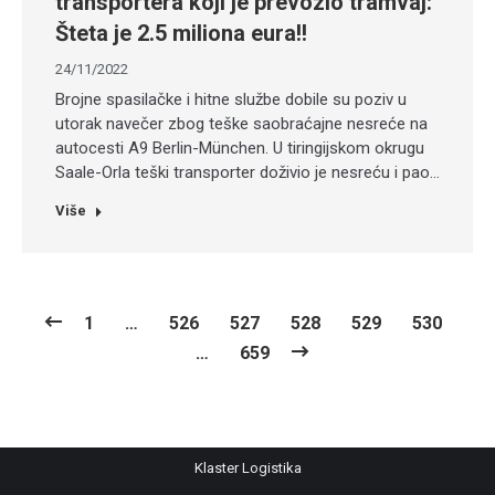
transportera koji je prevozio tramvaj:
Šteta je 2.5 miliona eura!!
24/11/2022
Brojne spasilačke i hitne službe dobile su poziv u
utorak navečer zbog teške saobraćajne nesreće na
autocesti A9 Berlin-München. U tiringijskom okrugu
Saale-Orla teški transporter doživio je nesreću i pao…
Više
1
…
526
527
528
529
530
…
659
Klaster Logistika