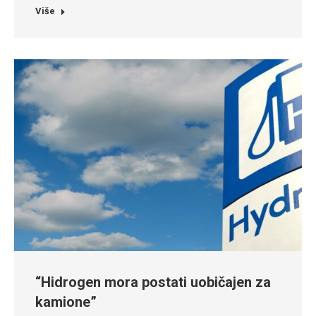
Više
“Hidrogen mora postati uobičajen za
kamione”