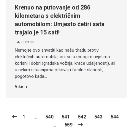
Krenuo na putovanje od 286
kilometara s električnim
automobilom: Umjesto četiri sata
trajalo je 15 sati!
14/11/2022
Nemojte ovo shvatiti kao našu tiradu protiv
električnih automobila, oni su u mnogim uvjetima
korisni i dobri (gradska vožnja, kraće udaljenosti), ali
u nekim situacijama otkrivaju fatalne slabosti,
pogotovo kada…
Više
1
…
540
541
542
543
544
…
659