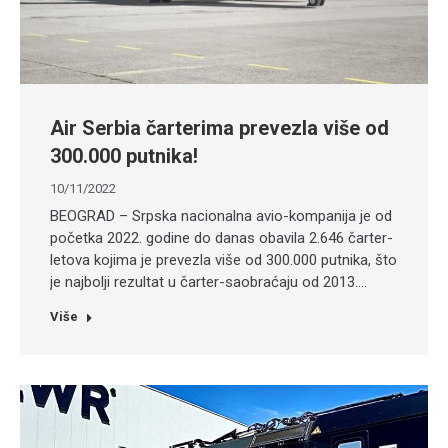
Air Serbia čarterima prevezla više od
300.000 putnika!
10/11/2022
BEOGRAD – Srpska nacionalna avio-kompanija je od
početka 2022. godine do danas obavila 2.646 čarter-
letova kojima je prevezla više od 300.000 putnika, što
je najbolji rezultat u čarter-saobraćaju od 2013.…
Više