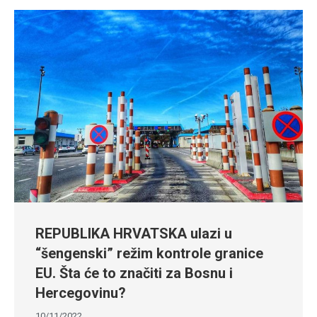
REPUBLIKA HRVATSKA ulazi u
“šengenski” režim kontrole granice
EU. Šta će to značiti za Bosnu i
Hercegovinu?
10/11/2022