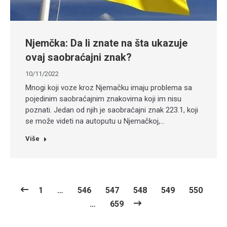
Njemčka: Da li znate na šta ukazuje
ovaj saobraćajni znak?
10/11/2022
Mnogi koji voze kroz Njemačku imaju problema sa
pojedinim saobraćajnim znakovima koji im nisu
poznati. Jedan od njih je saobraćajni znak 223.1, koji
se može videti na autoputu u Njemačkoj,…
Više
1
…
546
547
548
549
550
…
659