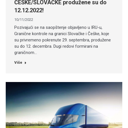
ČEŠKE/SLOVAČKE produžene su do
12.12.2022!
10/11/2022
Pozivajući se na saopštenje objavljeno u IRU-u,
Granične kontrole na granici Slovačke i Češke, koje
su privremeno pokrenute 29. septembra, produžene
su do 12. decembra. Dugi redovi formirani na
graničnom…
Više