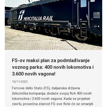
FS-ov maksi plan za podmlađivanje
voznog parka: 400 novih lokomotiva i
3.600 novih vagona!
10/11/2022
Ferrovie dello Stato (FS), italijanska državna
železnička kompanija, dodaće svojoj floti 400 novih
lokomotiva i 3.600 novih vagona. Kada se projekat
završi, prosečna starost FS-ove flote će se smanjiti