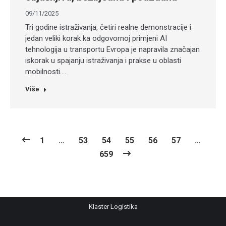
09/11/2025
Tri godine istraživanja, četiri realne demonstracije i
jedan veliki korak ka odgovornoj primjeni AI
tehnologija u transportu Evropa je napravila značajan
iskorak u spajanju istraživanja i prakse u oblasti
mobilnosti.…
Više
1
…
53
54
55
56
57
…
659
Klaster Logistika