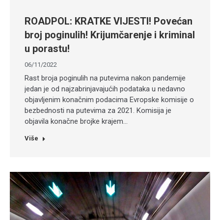
ROADPOL: KRATKE VIJESTI! Povećan
broj poginulih! Krijumčarenje i kriminal
u porastu!
06/11/2022
Rast broja poginulih na putevima nakon pandemije
jedan je od najzabrinjavajućih podataka u nedavno
objavljenim konačnim podacima Evropske komisije o
bezbednosti na putevima za 2021. Komisija je
objavila konačne brojke krajem…
Više