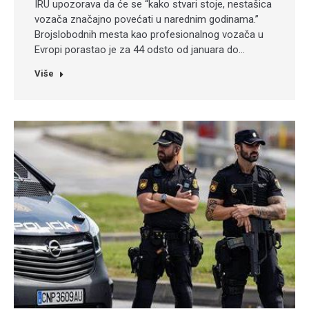
IRU upozorava da će se “kako stvari stoje, nestašica
vozača značajno povećati u narednim godinama.”
Brojslobodnih mesta kao profesionalnog vozača u
Evropi porastao je za 44 odsto od januara do…
Više