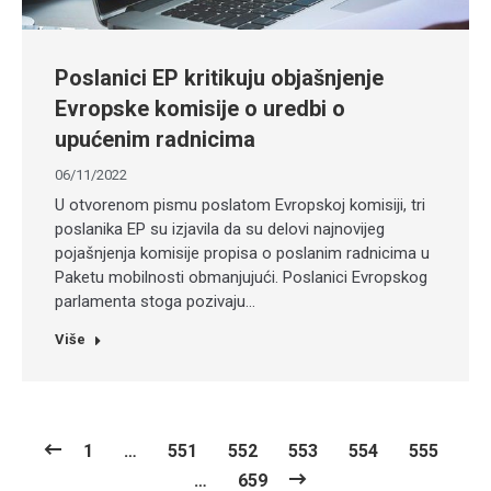
Poslanici EP kritikuju objašnjenje
Evropske komisije o uredbi o
upućenim radnicima
06/11/2022
U otvorenom pismu poslatom Evropskoj komisiji, tri
poslanika EP su izjavila da su delovi najnovijeg
pojašnjenja komisije propisa o poslanim radnicima u
Paketu mobilnosti obmanjujući. Poslanici Evropskog
parlamenta stoga pozivaju…
Više
1
…
551
552
553
554
555
…
659