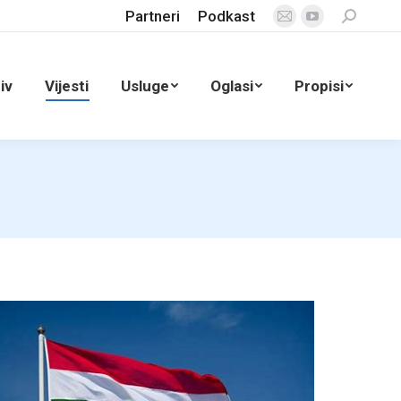
Partneri
Podkast
Search:
Mail
YouTube
page
page
opens
opens
iv
Vijesti
Usluge
Oglasi
Propisi
in
in
new
new
window
window