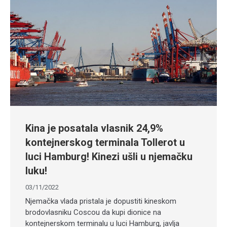
Kina je posatala vlasnik 24,9%
kontejnerskog terminala Tollerot u
luci Hamburg! Kinezi ušli u njemačku
luku!
03/11/2022
Njemačka vlada pristala je dopustiti kineskom
brodovlasniku Coscou da kupi dionice na
kontejnerskom terminalu u luci Hamburg, javlja