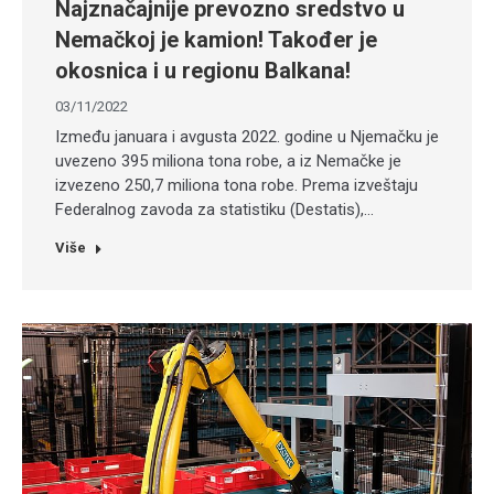
Najznačajnije prevozno sredstvo u
Nemačkoj je kamion! Također je
okosnica i u regionu Balkana!
03/11/2022
Između januara i avgusta 2022. godine u Njemačku je
uvezeno 395 miliona tona robe, a iz Nemačke je
izvezeno 250,7 miliona tona robe. Prema izveštaju
Federalnog zavoda za statistiku (Destatis),…
Više