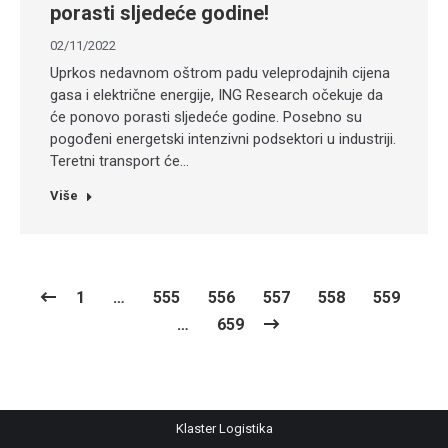
porasti sljedeće godine!
02/11/2022
Uprkos nedavnom oštrom padu veleprodajnih cijena
gasa i električne energije, ING Research očekuje da
će ponovo porasti sljedeće godine. Posebno su
pogođeni energetski intenzivni podsektori u industriji.
Teretni transport će…
Više
1
…
555
556
557
558
559
…
659
Klaster Logistika