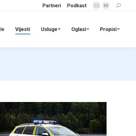
Partneri
Podkast
Search:
Mail
YouTube
page
page
opens
opens
iv
Vijesti
Usluge
Oglasi
Propisi
in
in
new
new
window
window