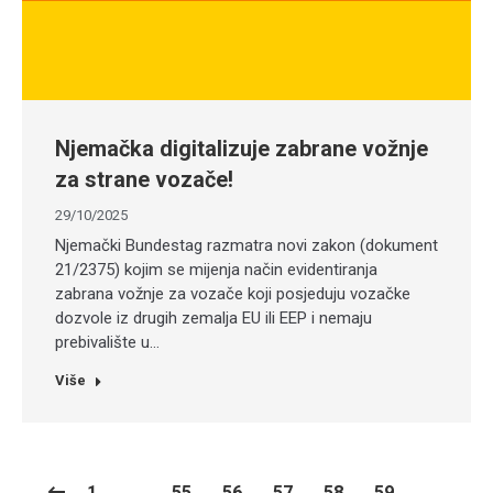
Njemačka digitalizuje zabrane vožnje
za strane vozače!
29/10/2025
Njemački Bundestag razmatra novi zakon (dokument
21/2375) kojim se mijenja način evidentiranja
zabrana vožnje za vozače koji posjeduju vozačke
dozvole iz drugih zemalja EU ili EEP i nemaju
prebivalište u…
Više
1
…
55
56
57
58
59
…