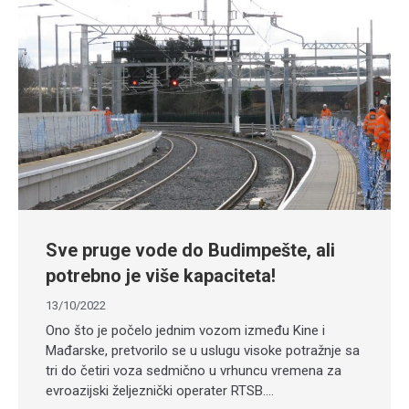
Sve pruge vode do Budimpešte, ali
potrebno je više kapaciteta!
13/10/2022
Ono što je počelo jednim vozom između Kine i
Mađarske, pretvorilo se u uslugu visoke potražnje sa
tri do četiri voza sedmično u vrhuncu vremena za
evroazijski željeznički operater RTSB.…