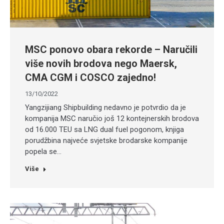
MSC ponovo obara rekorde – Naručili
više novih brodova nego Maersk,
CMA CGM i COSCO zajedno!
13/10/2022
Yangzijiang Shipbuilding nedavno je potvrdio da je
kompanija MSC naručio još 12 kontejnerskih brodova
od 16.000 TEU sa LNG dual fuel pogonom, knjiga
porudžbina najveće svjetske brodarske kompanije
popela se…
Više