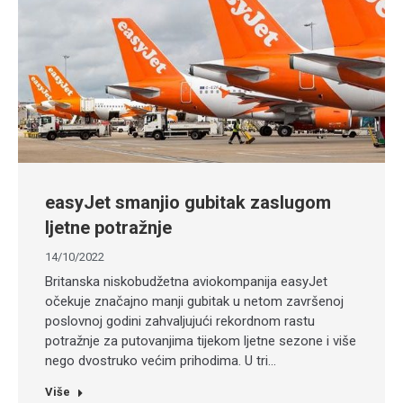
easyJet smanjio gubitak zaslugom
ljetne potražnje
14/10/2022
Britanska niskobudžetna aviokompanija easyJet
očekuje značajno manji gubitak u netom završenoj
poslovnoj godini zahvaljujući rekordnom rastu
potražnje za putovanjima tijekom ljetne sezone i više
nego dvostruko većim prihodima. U tri…
Više